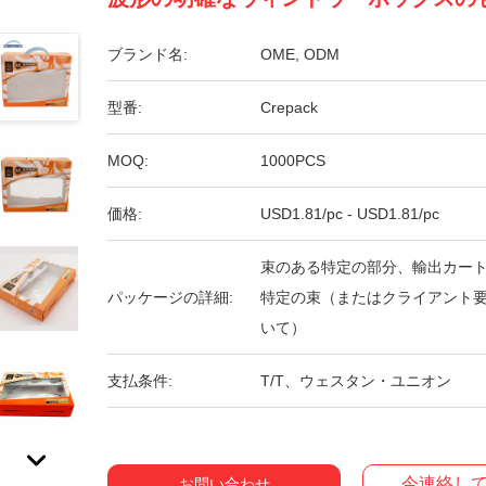
ブランド名:
OME, ODM
型番:
Crepack
MOQ:
1000PCS
価格:
USD1.81/pc - USD1.81/pc
束のある特定の部分、輸出カー
パッケージの詳細:
特定の束（またはクライアント
いて）
支払条件:
T/T、ウェスタン・ユニオン
今連絡し
お問い合わせ