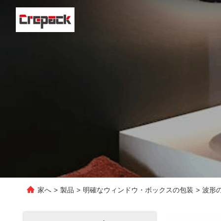
家へ
>
製品
>
明確なウィンドウ・ボックスの包装
>
波形