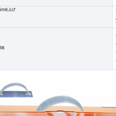
面の仕上げ
用法