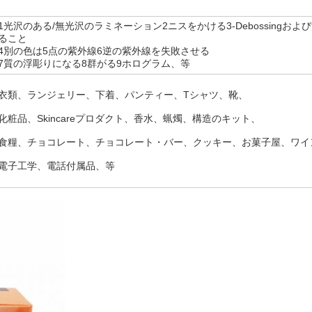
1光沢のある/無光沢のラミネーション2ニスをかける3-Debossingおよ
ること
4別の色は5点の紫外線6逆の紫外線を失敗させる
7質の浮彫りになる8群がる9ホログラム、等
衣類、ランジェリー、下着、パンティー、Tシャツ、靴、
化粧品、Skincareプロダクト、香水、蝋燭、構造のキット、
食糧、チョコレート、チョコレート・バー、クッキー、お菓子屋、ワイ
電子工学、電話付属品、等