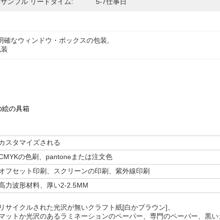
サンプル リードタイム:
5-7仕事日
erの明確なウィンドウ・ボックスの包装
, 
包装
の絵の具箱
カスタマイズされる
CMYKの色刷、pantoneまたは注文色
オフセット印刷、スクリーンの印刷、紫外線印刷
高力波形材料、厚い2-2.5MM
リサイクルされた光沢が無いクラフト紙[白かブラウン]、
マットか光沢のあるラミネーションのペーパー、専門のペーパー、黒い