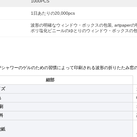
1000PCS
1日あたりの20,000pcs
波形の明確なウィンドウ・ボックスの包装
, 
artpap
ポリ塩化ビニールのゆとりのウィンドウ・ボックスの
びシャワーのゲルのための習慣によって印刷される波形の折りたたみ窓
細部
イズ
色
刷
料
被紙