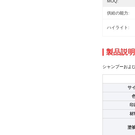
MOQ:
供給の能力:
ハイライト:
製品説明
シャンプーおよ
サ
印
材
塗