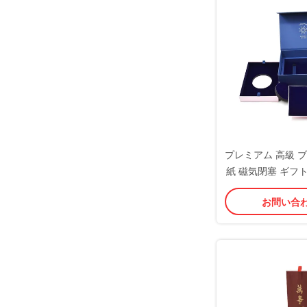
プレミアム 高級 ブ
紙 磁気閉塞 ギフ
り
お問い合