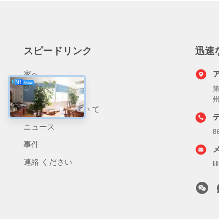
スピードリンク
迅速
家へ
第
製品
わたしたち に つい て
ニュース
8
事件
連絡 ください
l