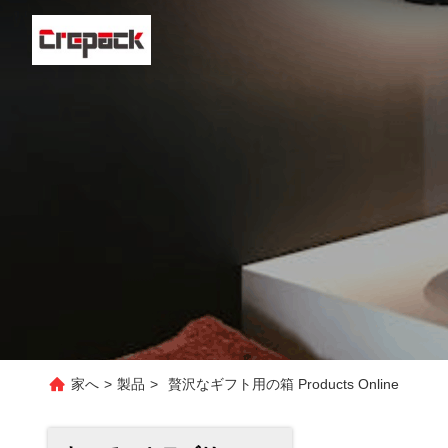
家へ
>
製品
>
贅沢なギフト用の箱 Products Online