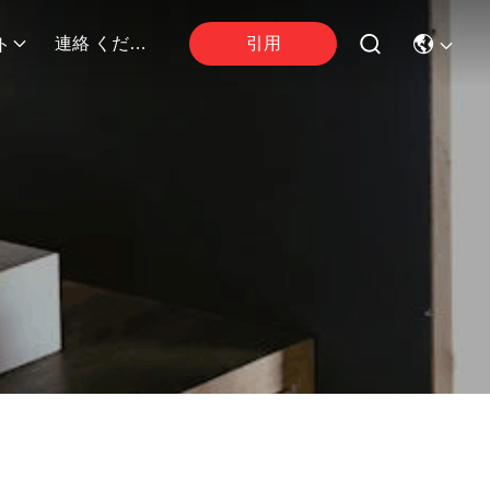
引用
連絡 ください
ト