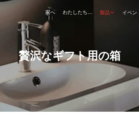
家へ
わたしたち に つい て
製品
イベン
贅沢なギフト用の箱