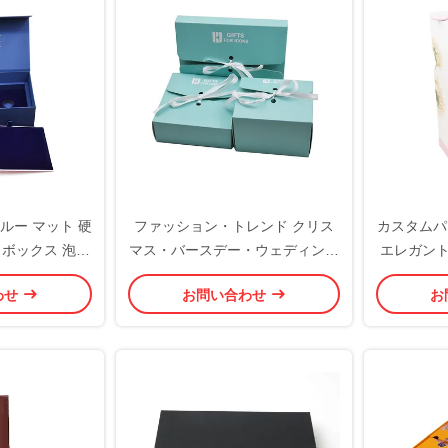
ルー マット 硬
ファッション・トレンド クリス
カスタムパ
トボックス 泡入
マス・バースデー・ウェディング
エレガント
のリボン・パッキング付き リサ
ラグジュア
わせ
お問い合わせ
お
イクル可能な折りたたたみのギフ
ザ
ト紙箱