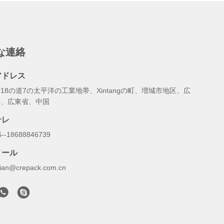
な連絡
アドレス
18の道7の太平洋の工業地帯、Xintangの町、増城市地区、広
州、広東省、中国
テレ
6--18688846739
メール
illian@crepack.com.cn