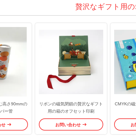
贅沢なギフト用の
高さ90mmの
リボンの磁気閉鎖の贅沢なギフト
CMYKの
パー管
用の箱のオフセット印刷
わせ
お問い合わせ
お