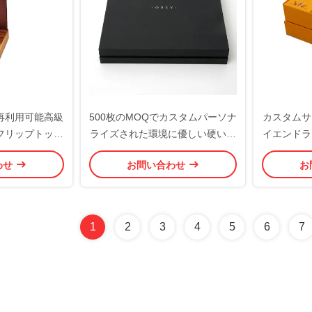
再利用可能高級
500枚のMOQでカスタムパーソナ
カスタムサ
フリップトップ
ライズされた環境に優しい硬い紙
イエンドラ
とリボン付き、
箱ギフトパッケージングボックス
ックスと食
わせ
お問い合わせ
お
ネス向け
1
2
3
4
5
6
7