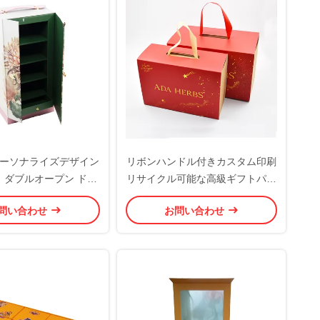
ーソナライズデザイン
リボンハンドル付きカスタム印刷
 ダブルオープン ドア
リサイクル可能な高級ギフトパッ
リー ギフト 包装箱 レ
ケージボックス 500枚 MOQ
問い合わせ
お問い合わせ
ーハンドル付き