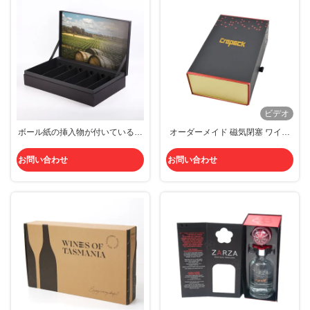
ビデオ
ボール紙の挿入物が付いている質
オーダーメイド 磁気閉塞 ワイン
6のびんのワインの包装箱が付い
ボトル ギフトボックス ロゴの受
ているTaileredの堅く黒いペーパ
け入れ
お問い合わせ
お問い合わせ
ー