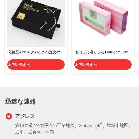
化粧品のマスクのための注文のマ
引出しの滑らせる1400gsmはマッ
ッチ箱の包装の外箱1600gを引っ
チのGreyboard堅いピンクの押し
張り、押しなさい
をギフト用の箱、ISO9001を引っ
お問い合わせ
お問い合わせ
張る
迅速な連絡
アドレス
第18の道7の太平洋の工業地帯、Xintangの町、増城市地区、
広州、広東省、中国