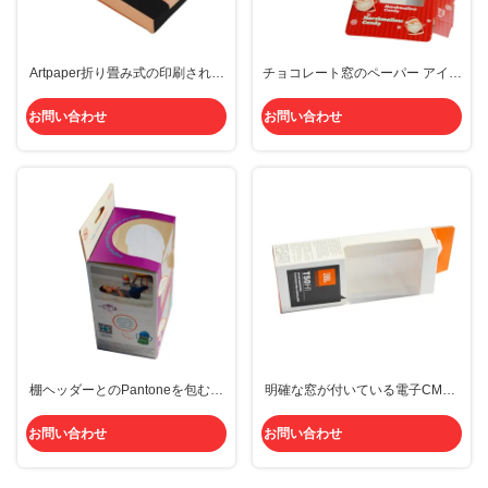
Artpaper折り畳み式の印刷された
チョコレート窓のペーパー アイボ
箱を浮彫りにするためにDemboss
リーの小さいボール紙包装箱
を包むボール紙のゆとりのウィン
CMYKポリ塩化ビニールのクリス
お問い合わせ
お問い合わせ
ドウ・ボックス
マス
棚ヘッダーとのPantoneを包む掛
明確な窓が付いている電子CMYK
かる明確なウィンドウ・ボックス
掛かる箱の包装の司令官板紙箱
折り畳み式色
お問い合わせ
お問い合わせ