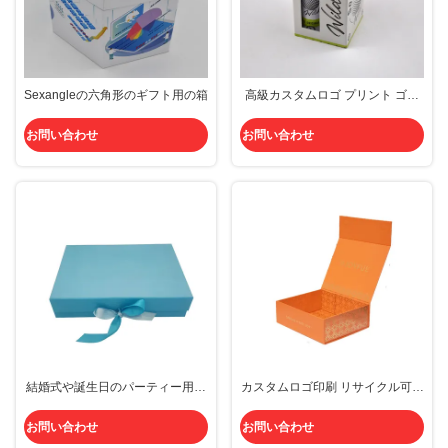
Sexangleの六角形のギフト用の箱
高級カスタムロゴ プリント ゴル
フボール ギフトボックス 透明窓
とリサイクル紙箱 ファッショント
お問い合わせ
お問い合わせ
レンドパッケージング
結婚式や誕生日のパーティー用の
カスタムロゴ印刷 リサイクル可能
カスタムサイズで作られた、生分
な高級ギフトボックス 磁気閉塞と
解性の手作り高級ギフトボックス
ゴールドスタンプ
お問い合わせ
お問い合わせ