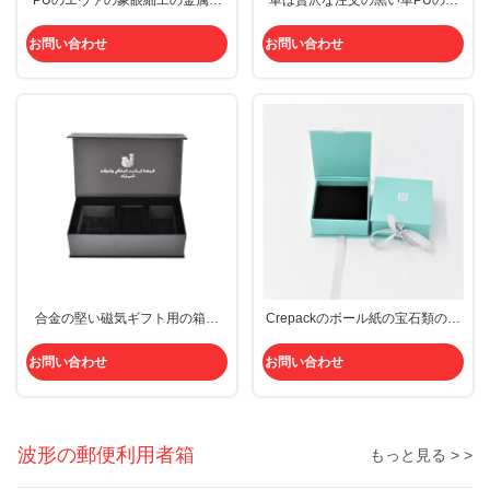
PUのエヴァの象眼細工の金属の
車は贅沢な注文の黒い革PUの本
ロゴの革堅い磁気ギフト用の箱の
がハンドメイドを形づける磁気閉
注文の包装紙の黒
鎖の堅い箱に香りをつける
お問い合わせ
お問い合わせ
合金の堅い磁気ギフト用の箱の
Crepackのボール紙の宝石類のギ
Crepackの注文の群ペーパー包装
フト用の箱のエヴァ青いリング リ
を亜鉛でメッキしなさい
ボンが付いているペーパー
お問い合わせ
お問い合わせ
Earrping吊り下げ式箱
波形の郵便利用者箱
もっと見る > >