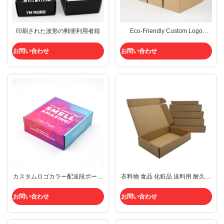
印刷された波形の郵便利用者箱
Eco-Friendly Custom Logo
Printed Corrugated Cardboard
Mailer Box Gift Box With Handle
お問い合わせ
お問い合わせ
カスタムロゴカラー配送段ボール
衣料物 食品 化粧品 送料用 耐久性
メーラーギフト包装箱折りたたみ
波紋型 包装 郵便箱
式段ボール
お問い合わせ
お問い合わせ