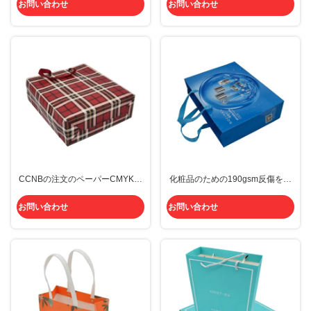
200gram C2Sの贅沢なペーパー買
お問い合わせ
お問い合わせ
い物袋
CCNBの注文のペーパーCMYKの
化粧品のための190gsm反傷を包
贅沢なビロードのギフトを買い物
む光沢のある贅沢な買物をする紙
袋
袋のブティック
お問い合わせ
お問い合わせ