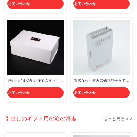
折り返しのパネルの閉鎖のウォッ
紙の折りたたみのギフトの贅沢
お問い合わせ
お問い合わせ
カ
熱いホイルの堅い注文のマットの
贅沢な折り畳み式磁気箱平らで堅
小さく平らな磁気ボール紙のギフ
いペーパーOEMのボール紙の精油
ト用の箱2.5mm
のギフト
お問い合わせ
お問い合わせ
引出しのギフト用の箱の滑走
もっと見る > >