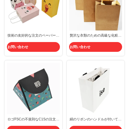
技術の友好的な注文のペーパー買
贅沢な衣類のための高級な化粧品
い物袋FCS Cmykの印刷Eco
の買い物袋の捺印されたギフト
お問い合わせ
お問い合わせ
ロゴFSCの不規則なC1Sの注文の
絹のリボンのハンドルが付いてい
ペーパー買い物袋
るCrepack双方のEco友好的な