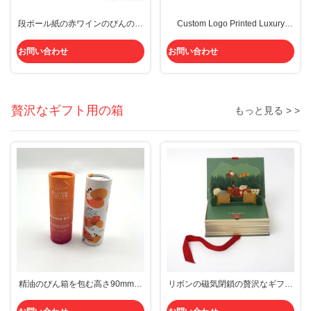
段ボール紙の赤ワインのびんのギ
Custom Logo Printed Luxury
フト用の箱の贅沢で審美的な6び
Black Red Magnetic Folding
ん印刷無し
Cardboard Wine Gift Box
お問い合わせ
お問い合わせ
贅沢なギフト用の箱
もっと見る > >
精油のびん箱を包む高さ90mmの
リボンの磁気閉鎖の贅沢なギフト
円形のペーパー管
用の箱のオフセット印刷