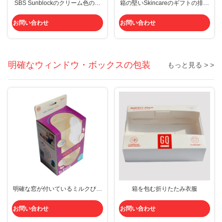
SBS Sunblockのクリーム色の表
箱の堅いSkincareのギフトの排気
面心配のギフト用の箱の平たい箱
切替器のエヴァの注文の化粧品の
折りたたみCmyk
包装象眼細工
お問い合わせ
お問い合わせ
明確なウィンドウ・ボックスの包装
もっと見る > >
明確な窓が付いているミルクびん
箱を包む折りたたみ衣服
の紙箱
お問い合わせ
お問い合わせ