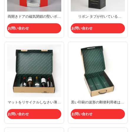
両開きドアの磁気閉鎖の堅いボー
リボン タブが付いている
ル紙のエヴァの挿入物のホールダ
Chamgane箱そしてワイン箱を包
ーおよび保護の包装のギフトのワ
む優れた磁気閉鎖の紫外線コーテ
お問い合わせ
お問い合わせ
イン箱
ィングの堅いボール紙
マットをリサイクルしなさい薄板
黒い印刷の波形の郵便利用者は6B
にされた波形の郵便利用者が330
ワインの船積みのカートンを囲む
x 265 x 90mmを囲む
お問い合わせ
お問い合わせ