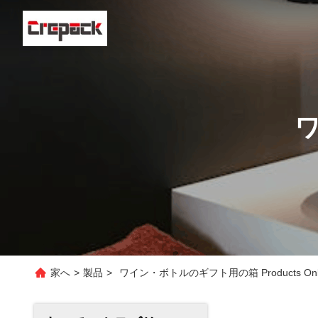
家へ
>
製品
>
ワイン・ボトルのギフト用の箱 Products Onl