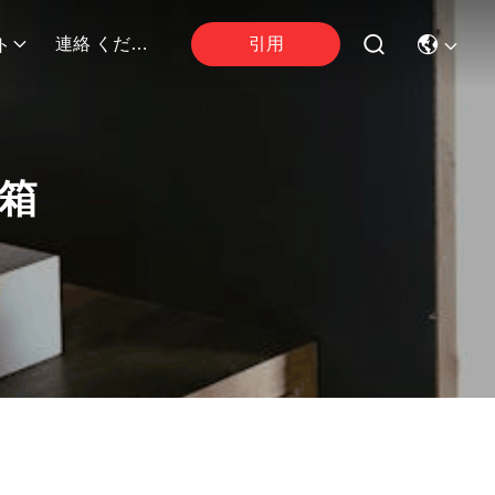
引用
連絡 ください
ト
箱