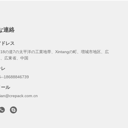
な連絡
アドレス
18の道7の太平洋の工業地帯、Xintangの町、増城市地区、広
州、広東省、中国
テレ
6--18688846739
メール
illian@crepack.com.cn