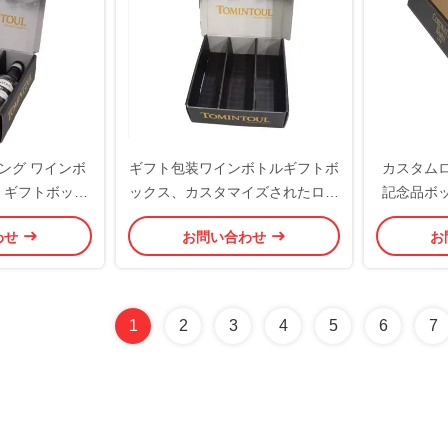
ング ワインボ
ギフト包装ワインボトルギフトボ
カスタム
 ギフトボック
ックス、カスタマイズされたロゴ
記念品ボ
されたロゴデザ
付き
能な記
わせ
お問い合わせ
お
ーション
1
2
3
4
5
6
7