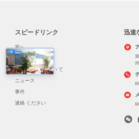
スピードリンク
迅速
家へ
第
製品
わたしたち に つい て
ニュース
8
事件
連絡 ください
l