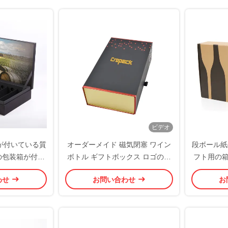
ビデオ
が付いている質
オーダーメイド 磁気閉塞 ワイン
段ボール紙
の包装箱が付い
ボトル ギフトボックス ロゴの受
フト用の箱
dの堅く黒いペーパ
け入れ
わせ
お問い合わせ
お