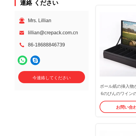
連絡 ください
Mrs. Lillian
lillian@crepack.com.cn
86-18688846739
今連絡してください
ボール紙の挿入物
6のびんのワイン
ているTailere
お問い合
ー