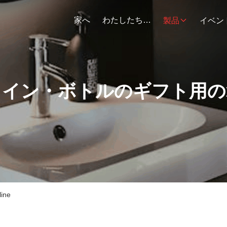
家へ
わたしたち に つい て
製品
イベン
ワイン・ボトルのギフト用の
ine