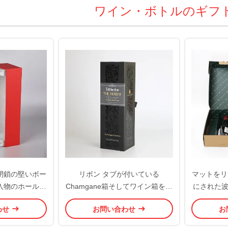
ワイン・ボトルのギフ
閉鎖の堅いボー
リボン タブが付いている
マットをリ
入物のホールダ
Chamgane箱そしてワイン箱を包
にされた波
装のギフトのワ
む優れた磁気閉鎖の紫外線コーテ
x 2
わせ
お問い合わせ
お
箱
ィングの堅いボール紙