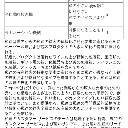
箱の小さいqtysをに
切りなさい
半自動打抜き機
2
注文のサイズおよび
形
薄板になることをす
ラミネーション機械
1
るため
私達は世界からの私達の顧客の多様化させた要求に応じるために
ペーパー印刷および包装プロダクトの大きい変化の提供に捧げら
れる。
私達のプロダクトは優れたワインおよび精神の包装箱、宝石類の
包装箱、ギフト用の箱、化粧品および美の包装箱、ティッシュの
包装紙、ステッカーおよび紙袋を含んである。
私達の有利顧客の特別な要求に応じるために私達が異なった印刷
の技術および物質的なタイプを提供することである。私達は私達
の印刷の技術の自慢している
Crepackはだけでなく、異なった顧客からの広大な要求のための
異なった構造のさまざまの箱のような顧客のための革新的で、創
造的な包装の解決を、作り出し、がカスタマイズしたり顧客の設
計に基づいて、また提供する。私達は私達の専門職業的業務およ
び技術が私達の顧客全員に包装産業の大きいサポートを提供でき
ることを信じる。
私達のカスタマー サービスのチームは処理する速い行為、専門の
カスタマー サービスおよび速いサンプル、また速い生産のリード