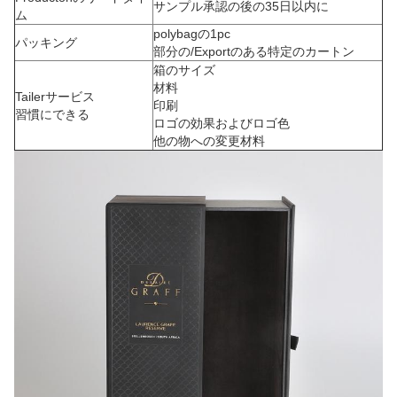
サンプル承認の後の35日以内に
ム
polybagの1pc
パッキング
部分の/Exportのある特定のカートン
箱のサイズ
材料
Tailerサービス
印刷
習慣にできる
ロゴの効果およびロゴ色
他の物への変更材料