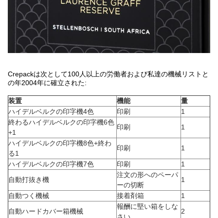
Crepackは次として100人以上の労働者および私達の機械リストと
の年2004年に確立された:
装置
機能
量
ハイデルベルクの印字機4色
印刷
1
終わるハイデルベルクの印字機6色
印刷
1
+1
ハイデルベルクの印字機8色+終わ
印刷
1
る1
ハイデルベルクの印字機7色
印刷
1
注文の形へのペーパ
自動打抜き機
1
ーの切断
自動つく機械
接着剤箱
1
報酬に堅い箱をしな
自動ハードカバー箱機械
2
さい