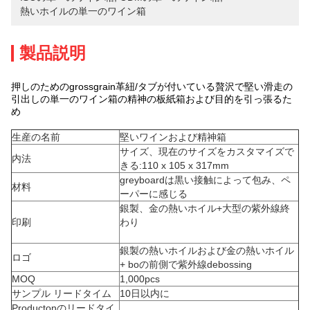
熱いホイルの単一のワイン箱
製品説明
押しのためのgrossgrain革紐/タブが付いている贅沢で堅い滑走の
引出しの単一のワイン箱の精神の板紙箱および目的を引っ張るた
め
生産の名前
堅いワインおよび精神箱
サイズ、現在のサイズをカスタマイズで
内法
きる:110 x 105 x 317mm
greyboardは黒い接触によって包み、ペ
材料
ーパーに感じる
銀製、金の熱いホイル+大型の紫外線終
印刷
わり
銀製の熱いホイルおよび金の熱いホイル
ロゴ
+ boの前側で紫外線debossing
MOQ
1,000pcs
サンプル リードタイム
10日以内に
Productonのリードタイ