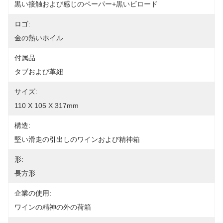
黒い接触および感じのペーパー+黒いビロード
ロゴ:
金の熱いホイル
付属品:
タブおよび革紐
サイズ:
110 X 105 X 317mm
構造:
堅い滑走の引出しのワインおよび精神箱
形:
長方形
企業の使用:
ワインの精神の外の荷箱