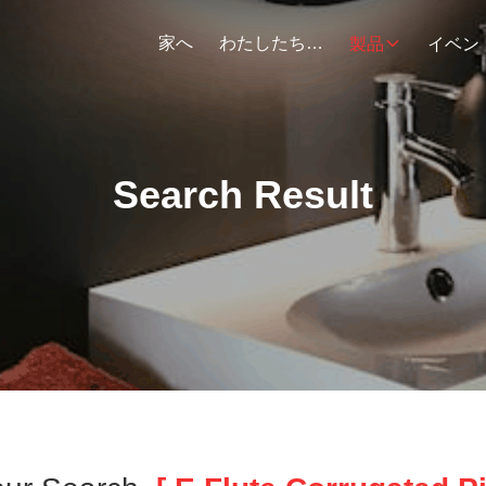
家へ
わたしたち に つい て
製品
イベン
Search Result