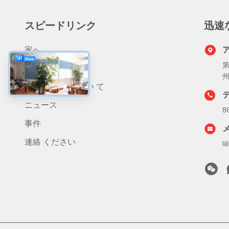
スピードリンク
迅速
家へ
第
製品
わたしたち に つい て
ニュース
8
事件
連絡 ください
l