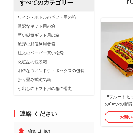
Y
すべてのカテゴリー
ワイン・ボトルのギフト用の箱
贅沢なギフト用の箱
堅い磁気ギフト用の箱
波形の郵便利用者箱
注文のペーパー買い物袋
化粧品の包装箱
明確なウィンドウ・ボックスの包装
折り畳み式磁気箱
引出しのギフト用の箱の滑走
Eフルート 
のCmykの習
たfoold配
連絡 ください
お問い
Mrs. Lillian