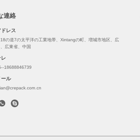
な連絡
アドレス
18の道7の太平洋の工業地帯、Xintangの町、増城市地区、広
州、広東省、中国
テレ
6--18688846739
メール
illian@crepack.com.cn