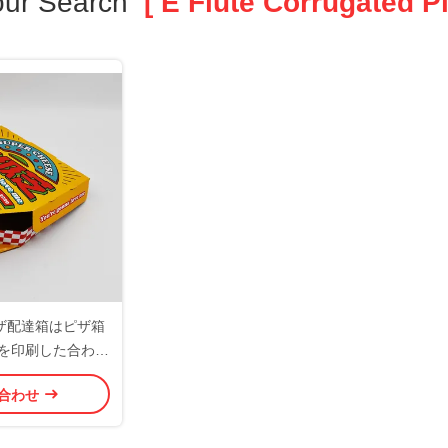
our Search
[ E Flute Corrugated Pi
ピザ配達箱はピザ箱
慣を印刷した合わせ
達箱を波形を付けた
合わせ