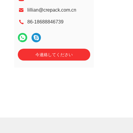
lillian@crepack.com.cn
86-18688846739
今連絡してください