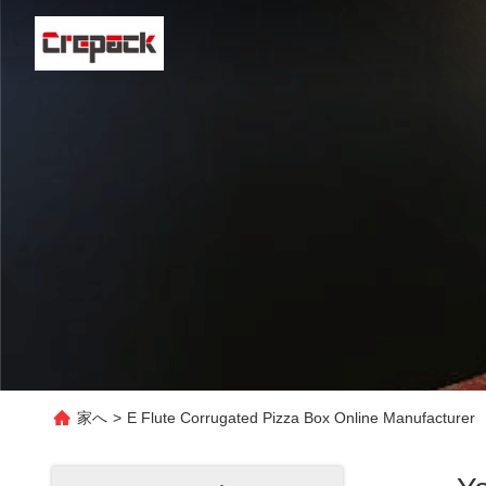
家へ
>
E Flute Corrugated Pizza Box Online Manufacturer