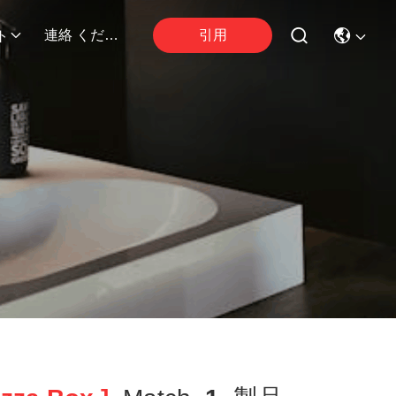
引用
連絡 ください
ト