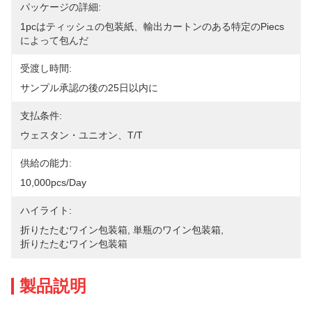
パッケージの詳細:
1pcはティッシュの包装紙、輸出カートンのある特定のpiecs
によって包んだ
受渡し時間:
サンプル承認の後の25日以内に
支払条件:
ウェスタン・ユニオン、T/T
供給の能力:
10,000pcs/day
ハイライト:
折りたたむワイン包装箱
, 
単瓶のワイン包装箱
, 
折りたたむワイン包装箱
製品説明