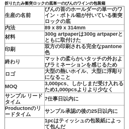
折りたたみ衝突ロックの底単一のびんのワインの包装箱
びんの首のホールダーの単一のワ
生産の名前
イン・ボトル箱が付いている衝突
ロックの底
内法
89 x 89 x 314mm
300g artpaperは300g artpaperと
材料
ともに取付けた
双方の印刷される完全なpantone
印刷
色
マットの柔らかいタッチの外およ
終わり
びラミネーションを感じるため
大型の熱いホイル、大型に浮彫り
ロゴ
になること
3,000pcs、しかしまだ受け入れる
MOQ
ため1,000pcsよりより少なく
サンプル リード
7仕事日以内に
タイム
Productonのリ
サンプル承認の後の25日以内に
ードタイム
1pcはティッシュの包装紙によっ
て包んだ