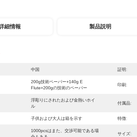
詳細情報
製品説明
中国
証明:
200g技術ペーパー+140g E 
印刷:
Flute+200gの技術のペーパー
浮彫りにされたおよび金熱いホイ
付属品:
ル
子供および大人は箱を示す
特徴:
1000pcsはまた、交渉可能である場
サイズ:
合もある