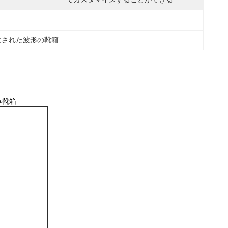
にされた波形の靴箱
み靴箱