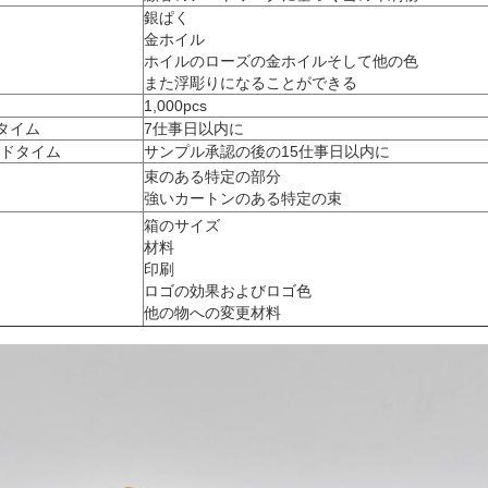
銀ぱく
金ホイル
ホイルのローズの金ホイルそして他の色
また浮彫りになることができる
1,000pcs
タイム
7仕事日以内に
リードタイム
サンプル承認の後の15仕事日以内に
束のある特定の部分
強いカートンのある特定の束
箱のサイズ
材料
印刷
ロゴの効果およびロゴ色
他の物への変更材料