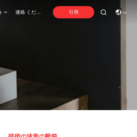
引用
連絡 ください
ト
技術の波形の靴箱