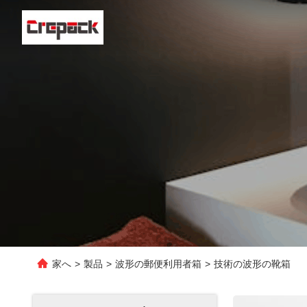
家へ
>
製品
>
波形の郵便利用者箱
>
技術の波形の靴箱