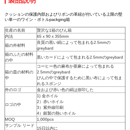
製品説明
クッションの保護内部およびリボンの革紐が付いている上限の堅
い単一のワイン・ボトルpackging箱
生産の名前
贅沢な1箱のびん箱
内法
65 x 90 x 355mm
良質の黒い絹によって包まれる2.5mmの
箱の外材料
greybard
箱のふたの材料
黒いカードによって包まれる2.5mmのgreybard
の中
コーヒー色の麻布か亜麻によって包まれる
箱の皿の材料の
2.5mmのgreybard
中
びんの中で保護するために黒い布によって包ま
れるスポンジ
外のロゴ
金および赤い色の絹は捺印した
1) 金ホイル
2）赤いホイル
ロゴの中
3）紫外線印刷
4）銀製の熱いホイル
MOQ
1,000pcs
サンプル リード
15日以内に