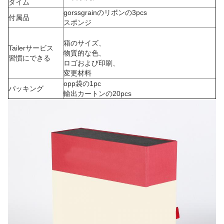
タイム
gorssgrainのリボンの3pcs
付属品
スポンジ
箱のサイズ、
Tailerサービス
物質的な色、
習慣にできる
ロゴおよび印刷、
変更材料
opp袋の1pc
パッキング
輸出カートンの20pcs