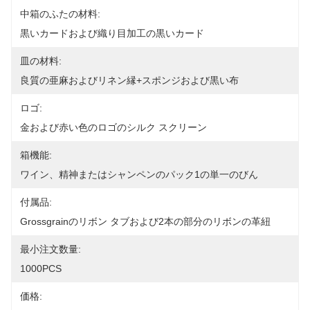
中箱のふたの材料:
黒いカードおよび織り目加工の黒いカード
皿の材料:
良質の亜麻およびリネン縁+スポンジおよび黒い布
ロゴ:
金および赤い色のロゴのシルク スクリーン
箱機能:
ワイン、精神またはシャンペンのパック1の単一のびん
付属品:
Grossgrainのリボン タブおよび2本の部分のリボンの革紐
最小注文数量:
1000PCS
価格: