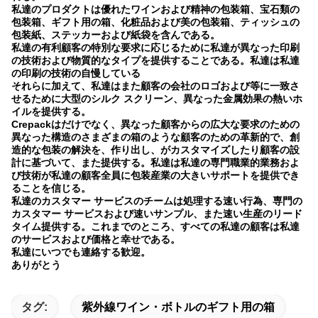
私達のプロダクトは優れたワインおよび精神の包装箱、宝石類の
包装箱、ギフト用の箱、化粧品および美の包装箱、ティッシュの
包装紙、ステッカーおよび紙袋を含んである。
私達の有利顧客の特別な要求に応じるために私達が異なった印刷
の技術および物質的なタイプを提供することである。私達は私達
の印刷の技術の自慢している
それらに加えて、私達はまた顧客の会社のロゴおよび等に一致さ
せるために大型のシルク スクリーン、異なった金属効果の熱いホ
イルを提供する。
Crepackはだけでなく、異なった顧客からの広大な要求のための
異なった構造のさまざまの箱のような顧客のための革新的で、創
造的な包装の解決を、作り出し、がカスタマイズしたり顧客の設
計に基づいて、また提供する。私達は私達の専門職業的業務およ
び技術が私達の顧客全員に包装産業の大きいサポートを提供でき
ることを信じる。
私達のカスタマー サービスのチームは処理する速い行為、専門の
カスタマー サービスおよび速いサンプル、また速い生産のリード
タイム提供する。これまでのところ、すべての私達の顧客は私達
のサービスおよび価格と幸せである。
私達にいつでも連絡する歓迎。
ありがとう
タグ:
紫外線ワイン・ボトルのギフト用の箱