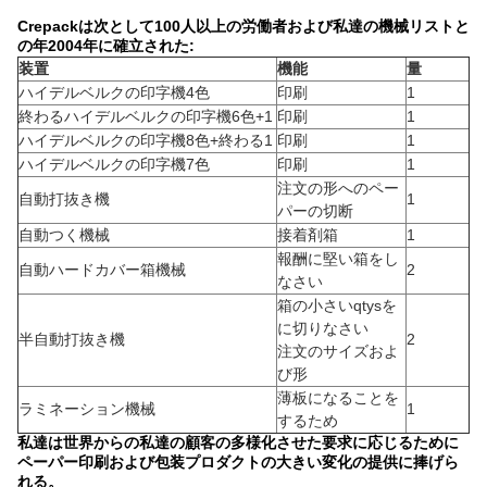
Crepackは次として100人以上の労働者および私達の機械リストと
の年2004年に確立された:
装置
機能
量
ハイデルベルクの印字機4色
印刷
1
終わるハイデルベルクの印字機6色+1
印刷
1
ハイデルベルクの印字機8色+終わる1
印刷
1
ハイデルベルクの印字機7色
印刷
1
注文の形へのペー
自動打抜き機
1
パーの切断
自動つく機械
接着剤箱
1
報酬に堅い箱をし
自動ハードカバー箱機械
2
なさい
箱の小さいqtysを
に切りなさい
半自動打抜き機
2
注文のサイズおよ
び形
薄板になることを
ラミネーション機械
1
するため
私達は世界からの私達の顧客の多様化させた要求に応じるために
ペーパー印刷および包装プロダクトの大きい変化の提供に捧げら
れる。