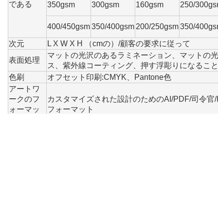
である
350gsm
300gsm
160gsm
250/300g
400/450gsm
350/400gsm
200/250gsm
350/400g
次元
L X W X H （cmの）/顧客の要求に従って
マットの光沢のあるラミネーション、マットの
表面処理
ス、紫外線コーティング、押す浮彫りになるこ
色刷
オフセット印刷:CMYK、Pantone色
アートワ
ークのフ
カスタマイズされた設計のためのAI/PDF/司令官/In
ォーマッ
フォーマット
ト
証明書
FSC、GFA、GMI、ISO9001、ISO14001
パッキン
パレット
グ
受渡し時
7-15日
間
船積み
による空気または海、シンセンの港