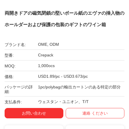
両開きドアの磁気閉鎖の堅いボール紙のエヴァの挿入物の
ホールダーおよび保護の包装のギフトのワイン箱
OME, ODM
ブランド名:
Crepack
型番:
1,000ocs
MOQ:
USD1.89/pc - USD3.673/pc
価格:
パッケージの詳
1pc/polybagの輸出カートンのある特定の部分
細:
ウェスタン・ユニオン、T/T
支払条件:
お問い合わせ
連絡 ください