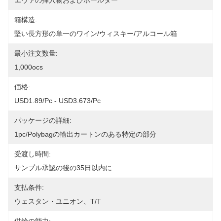
エヴァの挿入物およびホールダー
箱構造:
堅い長方形の単一のワイン/ウィスキー/アルコール箱
最小注文数量:
1,000ocs
価格:
USD1.89/pc - USD3.673/pc
パッケージの詳細:
1pc/polybagの輸出カートンのある特定の部分
受渡し時間:
サンプル承認の後の35日以内に
支払条件:
ウェスタン・ユニオン、T/T