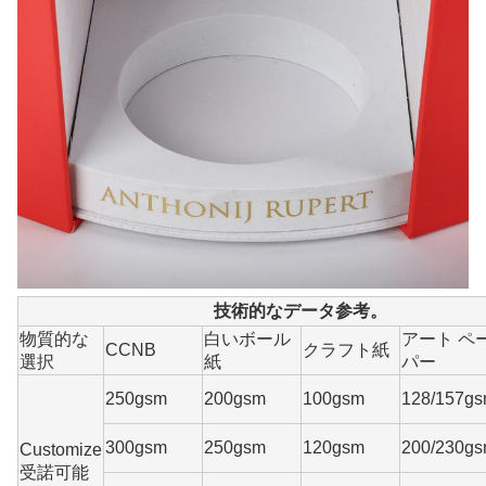
技術的なデータ参考。
物質的な
白いボール
アート ペ
CCNB
クラフト紙
選択
紙
パー
250gsm
200gsm
100gsm
128/157g
300gsm
250gsm
120gsm
200/230g
Customize
受諾可能