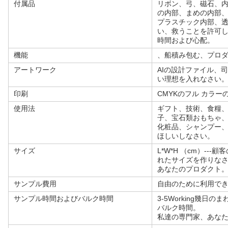
付属品
リボン、弓、磁石、
の内部、まめの内部
プラスチック内部、
い、救うことを許可
時間および心配。
機能
、船積み包む、プロ
アートワーク
AIの設計ファイル、
い理想を入れなさい
印刷
CMYKのフル カラー
使用法
ギフト、技術、食糧
子、宝石類おもちゃ、
化粧品、シャンプー、
ほしいしなさい。
サイズ
L*W*H （cm）-
れたサイズを作りな
あなたのプロダクト
サンプル費用
自由のために利用で
サンプル時間およびバルク時間
3-5Working幾日の
バルク時間。
私達の専門家、あな