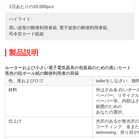
1日あたりの20,000pcs
ハイライト:
黒い波形の郵便利用者箱
, 
電子波形の郵便利用者箱
, 
司令官カード紙箱
製品説明
ルーターおよび小さい電子電気器具の包装箱のための黒いカード
黒色の段ボール紙の郵便利用者の荷箱
色、形およびロゴ
tailerをしなさい
材料
外はさみ金:白いボー
ペーパー、リサイク
ペーパー等。内部はさ
範囲のための
あなたの選択。
仕上げ
光沢のあるか無光沢
コーティング、金ま
debossing、折り目