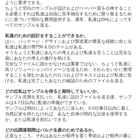
ように要求できる。
ちょうど空白のサンプルが設計およびペーパー質を点検すること
を必要とすれば私達は自由に見本抽出するために限り集まるため
にに基づいて明白な費用提供する。通常、私達はDHLによってす
べてのサンプルを送る。
私達のための設計をすることができるか。
はい。パッケージ・デザインおよび製造業の豊富な経験に命じる
私達は私達の専門R & Dのチームがある。
そうちょうど私達にあなたの考えおよび私達を言うことは完全な
箱にあなたの考えの遂行を助ける。
完全なファイルに誰かがなければ重要ではない、ちょうど私達に
高リゾリューションのイメージを送るため、それらをいかに整理
することを望むかあなたのロゴおよびテキストはおよび私達に告
げる。私達は完了したあなたの確認のためのファイルを送る。
どの位私はサンプルを得ると期待してもいいか。
サンプル充満を支払った、私達に設計ファイルを送る後、サンプ
ルは3-7日以内に配達の準備ができている。
サンプルは明白によってあなたに送られ、3-5仕事日以内に着く。
当然記述を持たなければ、あなた自身の明白な記述を使用する
か、または私達を前払いできる。
どの位調達期間はバルク生産のためであるか。
正直なところ、それはあなたが順序を置く季節および順序の量に