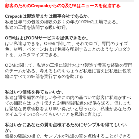
顧客のためのCrepackからのQ及びAはニュースを促進する:
Crepackは製造所または商事会社であるか。
私達は専門の包装の経験の多くの年の100%の工場である。
私達の工場を訪問する暖い歓迎。
OEMおよびODMサービスを提供できるか。
はい私達はできる。OEMに関して、それでロゴ、専門のサイズ、
色、材料、パターンおよび包装を印刷することのようなプロダク
トを、カスタマイズできる。
ODMに関して、私達の工場に設計および製造で豊富な経験の専門
のチームがある。考えるものをちょうど私達に言えば私達は包装
箱にすべての細部を実行するのを助ける
私はいつ価格を得てもいいか。
私達は通常顧客の詳しい条件にの内の基づいて顧客に私達がすべ
ての細部をはっきり伝えた24時間後私達の提供を送る。但しまた
は緊急な要求価格をより早い得たいと思ったら、私達があなたの
タイムラインに会ってもいいことを私達に言えば。
私はいかにあなたの質を点検するためにサンプルを得てもいい
か。
価格の確認の後で、サンプルが私達の質を点検することができる