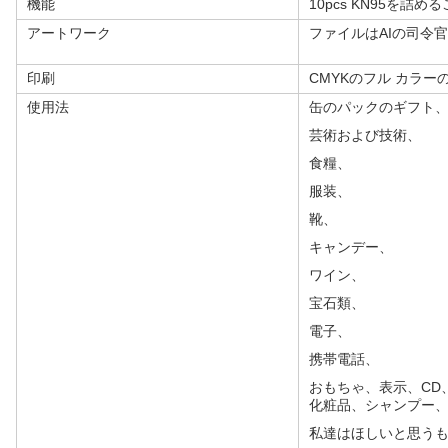
機能
10pcs KN95を詰
アートワーク
ファイルはAIの司令
印刷
CMYKのフル カラー
使用法
缶のパックのギフト
芸術および技術、
食糧、
服装、
靴、
キャンデー、
ワイン、
宝石類、
電子、
携帯電話、
おもちゃ、表示、CD
化粧品、シャンプー、
私達はほしいと思う