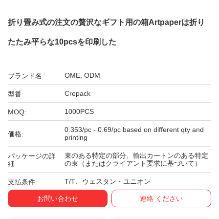
折り畳み式の注文の贅沢なギフト用の箱Artpaperは折り
たたみ平らな10pcsを印刷した
OME, ODM
ブランド名:
Crepack
型番:
1000PCS
MOQ:
0.353/pc - 0.69/pc based on different qty and
価格:
printing
束のある特定の部分、輸出カートンのある特定
パッケージの詳
の束（またはクライアント要求に基づいて）
細:
T/T、ウェスタン・ユニオン
支払条件:
お問い合わせ
連絡 ください