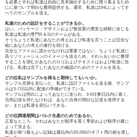
を必要とすれば私達は自由に見本抽出するために限り集まるため
にに基づいて明白な費用提供する。通常、私達はDHLによってす
べてのサンプルを送る。
私達のための設計をすることができるか。
はい。パッケージ・デザインおよび製造業の豊富な経験に命じる
私達は私達の専門R & Dのチームがある。
そうちょうど私達にあなたの考えおよび私達を言うことは完全な
箱にあなたの考えの遂行を助ける。
完全なファイルに誰かがなければ重要ではない、ちょうど私達に
高リゾリューションのイメージを送るため、それらをいかに整理
することを望むかあなたのロゴおよびテキストはおよび私達に告
げる。私達は完了したあなたの確認のためのファイルを送る。
どの位私はサンプルを得ると期待してもいいか。
サンプル充満を支払った、私達に設計ファイルを送る後、サンプ
ルは3-7日以内に配達の準備ができている。
サンプルは明白によってあなたに送られ、3-5仕事日以内に着く。
当然記述を持たなければ、あなた自身の明白な記述を使用する
か、または私達を前払いできる。
どの位調達期間はバルク生産のためであるか。
正直なところ、それはあなたが順序を置く季節および順序の量に
よって決まる。
私達が保つ最もよい記録は週以内の20,000のギフト用の箱を渡し