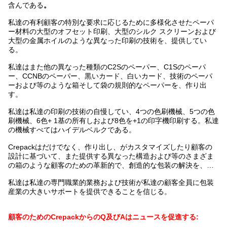
含んである
。
私達の有利顧客の特別な要求に応じるために多様化させたペーパ
ー材料の大型のオフセット印刷、大型のシルク スクリーンおよび
大型の金属ホイルのような異なった印刷の技術を、提供してい
る。
私達はまた他の異なった種類のC2Sのペーパー、C1Sのペーパ
ー、CCNBのペーパー、黒いカード、白いカード、技術のペーパ
ーおよび等のような箱そして袋の規則的なペーパーを、作り出
す。
私達は私達の印刷の技術の自慢してい、4つの色刷機械、5つの色
刷機械、6色+ 1基の所有しおよび8色を+1の印字機印刷する。私達
の機械すべてはハイデルベルクである。
Crepackはだけでなく、作り出し、がカスタマイズしたり顧客の
設計に基づいて、また提供する異なった構造および等のさまざま
の箱のような顧客のための革新的で、創造的な包装の解決を、…
私達は私達の専門職業的業務および技術が私達の顧客全員に包装
産業の大きいサポートを提供できることを信じる。
顧客のためのCrepackからのQ及びAはニュースを促進する: