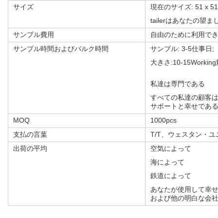
サイズ
現在のサイズ: 51 x 51
tailerはあなたの
サンプル費用
自由のために利用で
サンプル時間およびバルク時間
サンプル: 3-5仕事日;
大きさ:10-15Worki
私達は専門である
すべての私達の顧客
サポートと幸せであ
MOQ
1000pcs
支払の言葉
T/T、ウェスタン・
出荷の平均
空気によって
海によって
鉄道によって
あなたが使用して幸せであ
および他の明白な会