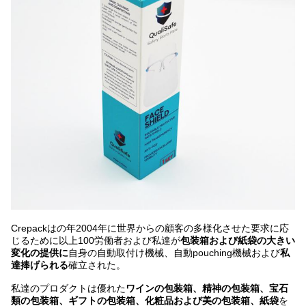
Crepackはの年2004年に世界からの顧客の多様化させた要求に応
じるために以上100労働者および私達が
包装箱および紙袋の大きい
変化の提供に
自身の自動取付け機械、自動pouching機械および
私
達捧げられる
確立された。
私達のプロダクトは優れた
ワインの包装箱、精神の包装箱、宝石
類の包装箱、ギフトの包装箱、化粧品および美の包装箱、紙袋
を