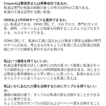
Crepackは製造所または商事会社であるか。
私達は専門の包装の経験の多くの年の100%の工場である。
私達の工場を訪問する暖い歓迎。
OEMおよびODMサービスを提供できるか。
はい私達はできる。OEMに関して、それでロゴ、専門のサイズ、
色、材料、パターンおよび包装を印刷することのようなプロダク
トを、カスタマイズできる。
ODMに関して、私達の工場に設計および製造で豊富な経験の専門
のチームがある。考えるものをちょうど私達に言えば私達は包装
箱にすべての細部を実行するのを助ける
私はいつ価格を得てもいいか。
私達は通常顧客の詳しい条件にの内の基づいて顧客に私達がすべ
ての細部をはっきり伝えた24時間後私達の提供を送る。但しまた
は緊急な要求価格をより早い得たいと思ったら、私達があなたの
タイムラインに会ってもいいことを私達に言えば。
私はいかにあなたの質を点検するためにサンプルを得てもいい
か。
価格の確認の後で、サンプルが私達の質を点検することができる
ように要求できる。
ちょうど空白のサンプルが設計およびペーパー質を点検すること