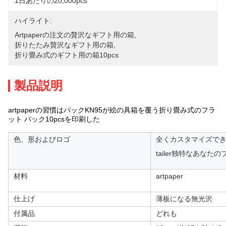
1日あたりの20,000pcs
ハイライト:
Artpaperの注文の贅沢なギフト用の箱
, 
折りたたみ贅沢なギフト用の箱
, 
折り畳み式のギフト用の箱10pcs
製品説明
artpaperの習慣はパックKN95が絵の具箱を覆う折り畳み式のフラ
ット パック10pcsを印刷した
色、形およびロゴ
全くカスタマイズで
tailer独特なあなた
材料
artpaper
仕上げ
薄板になる無光沢
付属品
どれも