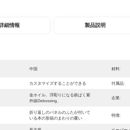
詳細情報
製品説明
中国
材料:
カスタマイズすることができる
付属品:
金ホイル、浮彫りになる銀ぱく紫
企業:
外線debossing、
折り返しのパネルのふたが付いて
特徴:
いる本の形箱のまわりの覆い
長方形
ペーパー 