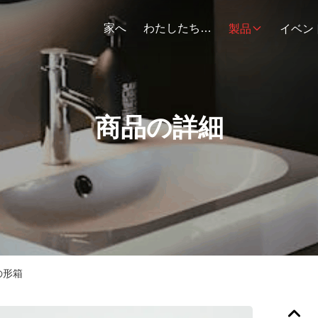
家へ
わたしたち に つい て
製品
イベン
商品の詳細
の形箱