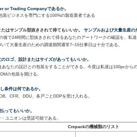
rer or Trading Companyであるか。
包装ビジネスを専門にする100%の製造業者である
またはサンプル型抜きされて得てもいいか。
サンプルおよび大量生産の
の後で24時間に型抜きされて得るあなたのアートワークの確認を、私達
いて大量生産のための調達期間通常7~15仕事日は十分である。
文のロゴ、設計またはサイズがあってもいいか。
はあなたの設計との包装をすることができる。今度は私達は100pcから
DMの包装を開ける。
し条件は何であるか。
OB、CFR、DDU、各戸ごとDDPを受け入れる。
払ってもいいか。
ン・ユニオンは受諾可能である。
Crepackの機械類のリスト