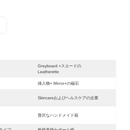
Greyboard +スエードの
Leatherette
挿入物+ Mirror+の磁石
Skincareおよびヘルスケアの企業
贅沢なハンドメイド箱
タイプ:
板紙表紙かボール紙