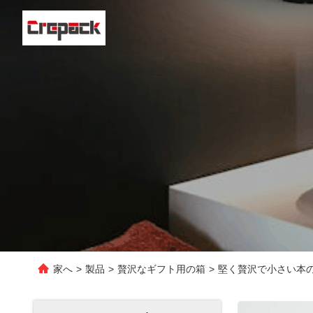
家へ
>
製品
>
贅沢なギフト用の箱
>
堅く贅沢で小さい本