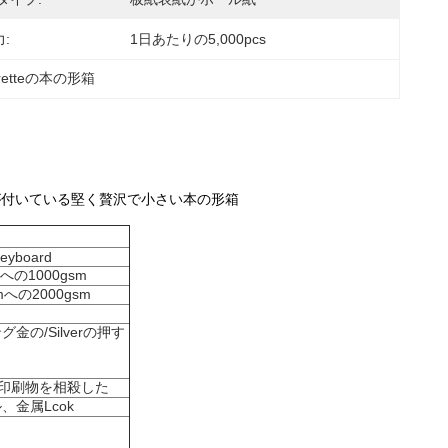
:
1日あたりの5,000pcs
retteの本の形箱
石が付いている堅く贅沢で小さい本の形箱
eyboard
mへの1000gsm
mへの2000gsm
/Silverの押す
の印刷物を相殺した
金属Lcok