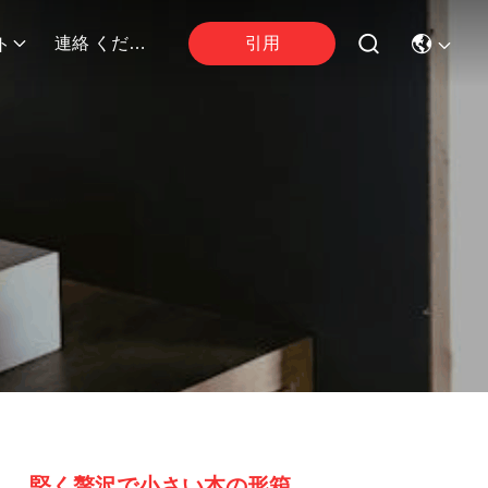
引用
連絡 ください
ト
堅く贅沢で小さい本の形箱