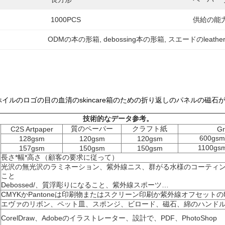
1000PCS
供給の能力
ODMの本の形箱
, 
debossing本の形箱
, 
スエードのleathe
イルのロゴの目の血清のskincare箱のための折り返しのパネルの磁
技術的なデータ参考。
質のペーパー
クラフト紙
C2S Artpaper
Gr
600gs
128gsm
120gsm
120gsm
1100gs
157gsm
150gsm
150gsm
長さ*幅*高さ（顧客の要求に従って）
光沢の無光沢のラミネーション、紫外線ニス、群がる水様のコーティング金の
こと
Debossed/、質浮彫りになること、紫外線スポーツ…
CMYKかPantoneは印刷物またはスクリーン印刷か紫外線オフセット
エヴァのリボン、ペット皿、スポンジ、ビロード、磁石、綿のハンドル、
CorelDraw、Adobeのイラストレーター、設計で、PDF、PhotoShop