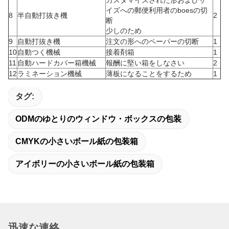
カスタマイズされた形およびサ
イズへの郵便利用者のboesの切
8
半自動打抜き機
2
断
少しのため
9
自動打抜き機
注文の形へのペーパーの切断
1
10
自動つく機械
接着剤箱
1
11
自動ハードカバー箱機械
報酬に堅い箱をしなさい
2
12
ラミネーション機械
薄板になることをするため
1
タグ:
ODMのゆとりのウィンドウ・ボックスの包装
CMYKの小さいボール紙の包装箱
アイボリーの小さいボール紙の包装箱
迅速な連絡