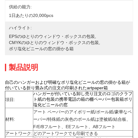
供給の能力:
1日あたりの20,000pcs
ハイライト:
EPSのゆとりのウィンドウ・ボックスの包装
, 
CMYKのゆとりのウィンドウ・ボックスの包装
, 
ポリ塩化ビニールの窓の掛かる箱
製品説明
自己のハンガーおよび明確なポリ塩化ビニールの窓の掛かる箱が
付いている折り畳み式の注文の印刷されたartpaper箱
ハンガーが付いている卸し売り注文のロゴのクラフ
ト紙の包装の携帯電話の箱の棚ペーパー包装箱ポリ
項目:
塩化ビニールの窓
アート ペーパーのアイボリー紙/ボール紙/豪華なペ
材料:
ーパー/特殊紙の灰色のボール紙は塗被紙/結合板、
F/E/Bフルート、EEフルート、ABフルート
アートワーク:
どのアートワークでも印刷できる