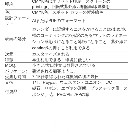
CMYK色はオフセット印刷、スクリーンの
印刷:
printingr、回転式紫外線印刷輪転印刷機を
色:
CMYK色、スポット カラーの紫外線色
設計フォーマ
AIまたはPDFのフォーマット
ット:
カレンダーに記録するニスをかけることは/まめ/水
様のコーティング//の光沢のある/マットのラミネー
表面の処分:
ション浮彫りになること薄板になること、紫外線に
coating&の押すこと利用できる
次元:
カスタマイズされる
特徴:
再生利用できる、環境に優しい
MOQ:
小さい/大口注文は歓迎されている
パッケージ:
要求される顧客ように。
受渡し時間:
7-15仕事得られた沈殿物の後の幾日
支払:
T/T、Paypal、ウェスタン・ユニオン、L/C
磁石、リボン、エヴァの形態、プラスチック皿、ス
付属品
ポンジ、花、PVC/PET/PPの窓