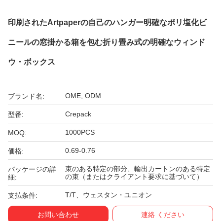
印刷されたArtpaperの自己のハンガー明確なポリ塩化ビ
ニールの窓掛かる箱を包む折り畳み式の明確なウィンド
ウ・ボックス
OME, ODM
ブランド名:
Crepack
型番:
1000PCS
MOQ:
0.69-0.76
価格:
束のある特定の部分、輸出カートンのある特定
パッケージの詳
の束（またはクライアント要求に基づいて）
細:
T/T、ウェスタン・ユニオン
支払条件:
お問い合わせ
連絡 ください