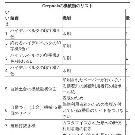
Crepackの機械類のリスト
い
い
装置
機能
量
え
ハイデルベルクの印字機4
1
印刷
1
色
終わるハイデルベルクの印
2
印刷
1
字機6色+1
ハイデルベルクの印字機8
3
印刷
1
色+終わる1
ハイデルベルクの印字機7
4
印刷
1
色
印刷されたペーパーが付いてい
る接着剤の郵便利用者箱の段ボ
5
自動土台の機械最初側面
1
ール紙
表版のため
郵便利用者箱のための表版が付
自動つく（土台）機械- 2番
6
いている2番目のサイドをつけな
1
目のサイド
さい
カスタマイズされた形への郵便
7
自動打抜き機
1
利用者箱の切断