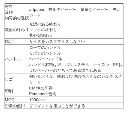
材料
artpaper、技術のペーパー、豪華なペーパー、黒い
及び
カード
物質的な選択
光沢のある終わり
表面の終わり
マットの終わり
紫外線終わり
指定
サイズをカスタマイズしなさい
ロープのハンドル
リボンのハンドル
ハンドル
ペーパー ハンドル
ハンドル材料は綿、ポリエステル、ナイロン、PPお
よびペーパーのどちらである場合もある
熱い金ホイル、銀および他の色ホイルのシルク スク
ロゴ
リーン
CMYKの印刷
印刷
Pantoneの色刷
MOQ
1000pcs
企業の使用
プロダクトを運ぶことができる