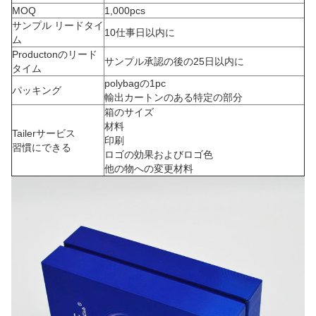
MOQ
1,000pcs
サンプル リードタイ
10仕事日以内に
ム
Productonのリード
サンプル承認の後の25日以内に
タイム
polybagの1pc
パッキング
輸出カートンのある特定の部分
箱のサイズ
材料
Tailerサービス
印刷
習慣にできる
ロゴの効果およびロゴ色
他の物への変更材料