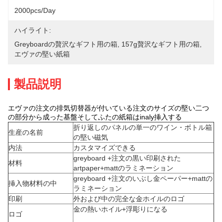
2000pcs/day
ハイライト:
Greyboardの贅沢なギフト用の箱
, 
157g贅沢なギフト用の箱
, 
エヴァの堅い紙箱
製品説明
エヴァの注文の排気切替器が付いている注文のサイズの堅い二つ
の部分から成った基盤そしてふたの紙箱はinaly挿入する
折り返しのパネルの単一のワイン・ボトル箱
生産の名前
の堅い磁気
内法
カスタマイズできる
greyboard +注文の黒い印刷された
材料
artpaper+mattのラミネーション
greyboard +注文のいぶし金ペーパー+mattの
挿入物材料の中
ラミネーション
印刷
外および中の完全な金ホイルのロゴ
金の熱いホイル+浮彫りになる
ロゴ