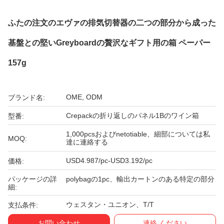
ふたの注文のエヴァの排気切替器の二つの部分から成った
基盤との堅いGreyboardの贅沢なギフト用の箱 ペーパー
157g
OME, ODM
ブランド名:
Crepackの折り返しのパネル1Bのワイン箱
型番:
1,000pcsおよびnetotiable、細部については私
MOQ:
達に連絡する
USD4.987/pc-USD3.192/pc
価格:
パッケージの詳
polybagの1pc、輸出カートンのある特定の部分
細:
ウェスタン・ユニオン、T/T
支払条件:
お問い合わせ
連絡 ください