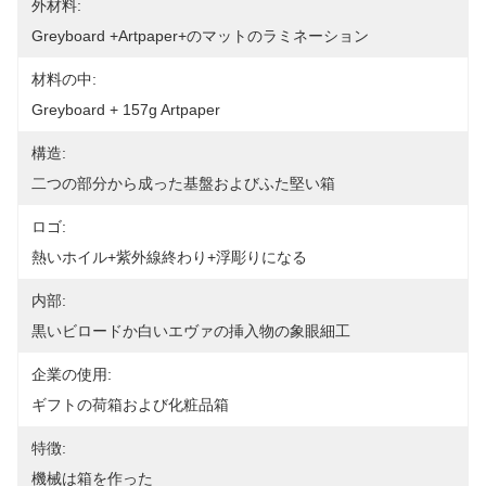
外材料:
Greyboard +artpaper+のマットのラミネーション
材料の中:
Greyboard + 157g Artpaper
構造:
二つの部分から成った基盤およびふた堅い箱
ロゴ:
熱いホイル+紫外線終わり+浮彫りになる
内部:
黒いビロードか白いエヴァの挿入物の象眼細工
企業の使用:
ギフトの荷箱および化粧品箱
特徴:
機械は箱を作った