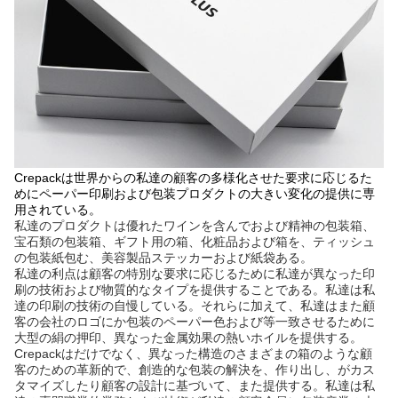
Crepackは
世界からの私達の顧客の多様化させた要求に応じるた
めにペーパー印刷および包装プロダクトの大きい変化の提供に専
用されている。
私達のプロダクトは優れたワインを含んでおよび精神の包装箱、
宝石類の包装箱、ギフト用の箱、化粧品および箱を、ティッシュ
の包装紙包む、美容製品ステッカーおよび紙袋ある。
私達の利点は顧客の特別な要求に応じるために私達が異なった印
刷の技術および物質的なタイプを提供することである。私達は私
達の印刷の技術の自慢している
。
それらに加えて、私達はまた顧
客の会社のロゴにか包装のペーパー色および等一致させるために
大型の絹の押印、異なった金属効果の熱いホイルを提供する。
Crepackはだけでなく、異なった構造のさまざまの箱のような顧
客のための革新的で、創造的な包装の解決を、作り出し、がカス
タマイズしたり顧客の設計に基づいて、また提供する。私達は私