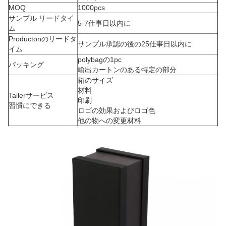
MOQ
1000pcs
サンプル リードタイ
5-7仕事日以内に
ム
Productonのリードタ
サンプル承認の後の25仕事日以内に
イム
polybagの1pc
パッキング
輸出カートンのある特定の部分
箱のサイズ
材料
Tailerサービス
印刷
習慣にできる
ロゴの効果およびロゴ色
他の物への変更材料