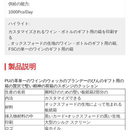
供給の能力:
1000Pcs/day
ハイライト:
カスタマイズされるワイン・ボトルのギフト用の箱を印刷す
る
, 
オックスフォードの生地のワイン・ボトルのギフト用の箱
, 
FSCの単一のワインのギフト用の箱
製品説明
PUの革単一のワインのウォッカのブランデーのびんのギフト用の
箱の贅沢で堅い精神の荷箱のスポンジのクッション
生産の名前
腕時計のための堅い板紙箱2部分の
内法
カスタマイズできる
オックスフォードの生地によって包まれる
材料
板紙箱
挿入物材料の中
黒いカード+オックスフォードの黒い生地
印刷
大型のシルク スクリーン
ロゴ
金ホイル