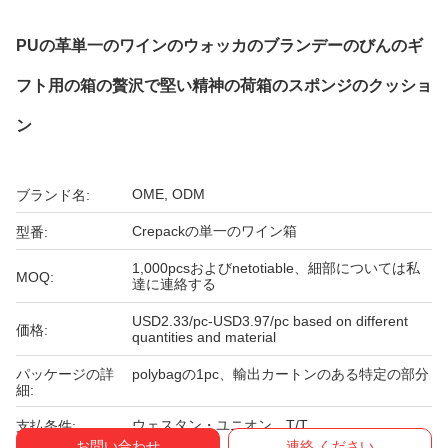
PUの革単一のワインのウォッカのブランデーのびんのギ
フト用の箱の贅沢で堅い精神の荷箱のスポンジのクッショ
ン
OME, ODM
ブランド名:
Crepackの単一のワイン箱
型番:
1,000pcsおよびnetotiable、細部については私
MOQ:
達に連絡する
USD2.33/pc-USD3.97/pc based on different
価格:
quantities and material
パッケージの詳
polybagの1pc、輸出カートンのある特定の部分
細:
ウェスタン・ユニオン、T/T
支払条件:
お問い合わせ
連絡 ください