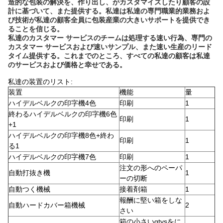
造的な包装の解決を、作り出し、がカスタマイズしたり顧客の設
計に基づいて、また提供する。私達は私達の専門職業的業務およ
び技術が私達の顧客全員に包装産業の大きいサポートを提供でき
ることを信じる。
私達のカスタマー サービスのチームは処理する速い行為、専門の
カスタマー サービスおよび速いサンプル、また速い生産のリード
タイム提供する。これまでのところ、すべての私達の顧客は私達
のサービスおよび価格と幸せである。
私達の装置のリスト:
装置
機能
量
ハイデルベルクの印字機4色
印刷
1
終わるハイデルベルクの印字機6色
印刷
1
+1
ハイデルベルクの印字機8色+終わ
印刷
1
る1
ハイデルベルクの印字機7色
印刷
1
注文の形へのペーパ
自動打抜き機
1
ーの切断
自動つく機械
接着剤箱
1
報酬に堅い箱をしな
自動ハードカバー箱機械
2
さい
箱の小さいqtysをに