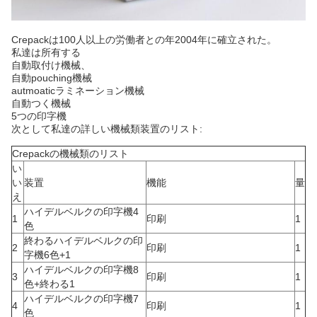
Crepackは100人以上の労働者との年2004年に確立された。
私達は所有する
自動取付け機械、
自動pouching機械
autmoaticラミネーション機械
自動つく機械
5つの印字機
次として私達の詳しい機械類装置のリスト:
Crepackの機械類のリスト
い
い
装置
機能
量
え
ハイデルベルクの印字機4
1
印刷
1
色
終わるハイデルベルクの印
2
印刷
1
字機6色+1
ハイデルベルクの印字機8
3
印刷
1
色+終わる1
ハイデルベルクの印字機7
4
印刷
1
色