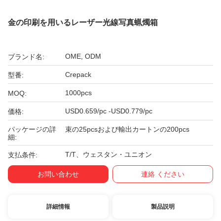
金の印刷を用いるレーザー光線写真蝋燭箱
OME, ODM
ブランド名:
Crepack
型番:
1000pcs
MOQ:
USD0.659/pc -USD0.779/pc
価格:
パッケージの詳
束の25pcsおよび輸出カートンの200pcs
細:
T/T、ウェスタン・ユニオン
支払条件:
お問い合わせ
連絡 ください
詳細情報
製品説明