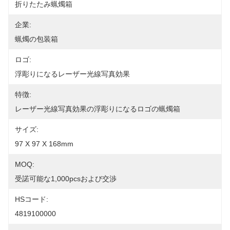
折りたたみ蝋燭箱
企業:
蝋燭の包装箱
ロゴ:
浮彫りになるレーザー光線写真効果
特徴:
レーザー光線写真効果の浮彫りになるロゴの蝋燭箱
サイズ:
97 X 97 X 168mm
MOQ:
受諾可能な1,000pcsおよび交渉
HSコード:
4819100000