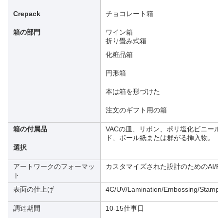
Crepack
チョコレート箱
箱の部門
ワイン箱
折り畳み式箱
化粧品箱
円形箱
本は箱を形づけた
注文のギフト用の箱
箱の付属品
VACの皿、リボン、ポリ塩化ビニ
ド、ボール紙または群がる挿入物。
選択
アートワークのフォーマッ
カスタマイズされた設計のためのAI/PD
ト
表面の仕上げ
4C/UV/Lamination/Embossing/Stam
調達期間
10-15仕事日