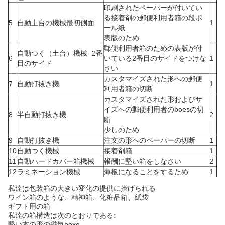
印刷されたペーパーが付いてい
る接着剤の郵便利用者箱の段ボ
5
自動土台の機械最初側面
1
ール紙
表版のため
郵便利用者箱のための表版が付
自動つく（土台）機械- 2番
6
いている2番目のサイドをつけな
1
目のサイド
さい
カスタマイズされた形への郵便
7
自動打抜き機
1
利用者箱の切断
カスタマイズされた形およびサ
イズへの郵便利用者のboesの切
8
半自動打抜き機
2
断
少しのため
9
自動打抜き機
注文の形へのペーパーの切断
1
10
自動つく機械
接着剤箱
1
11
自動ハードカバー箱機械
報酬に堅い箱をしなさい
2
12
ラミネーション機械
薄板になることをするため
1
私達は包装箱の大きい変化の提供に捧げられる
ワイン箱のような、精神箱、化粧品箱、紙袋
ギフト用の箱
私達の箱構造は次のとおりである:
堅い本の形の磁気boxe