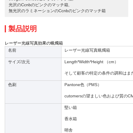
光沢のccnbのピンクのマッチ箱
, 
無光沢のラミネーションのccnbのピンクのマッチ箱
製品説明
レーザー光線写真効果の蝋燭箱
名前
レーザー光線写真蝋燭箱
サイズ/次元
Length*Width*Height （cm）
そして顧客の特定の条件の調和はま
色刷
Pantone色（PMS）
cutomersの望ましい色および質の
堅い箱
香水箱
哨舎