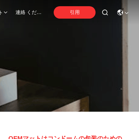
引用
連絡 ください
ト
OEMマットはコンドームの包装のための