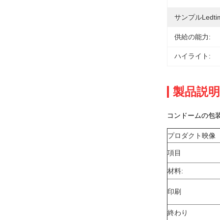
サンプルLedtim
供給の能力:
ハイライト:
製品説明
コンドームの包
プロダクト映像
項目
材料:
印刷
終わり