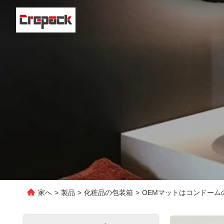
家へ
>
製品
>
化粧品の包装箱
>
OEMマットはコンドー