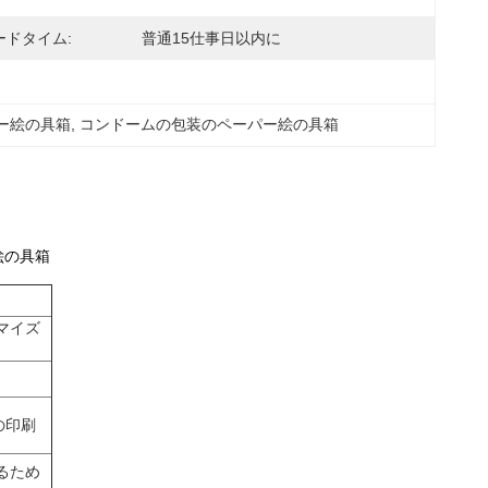
ードタイム:
普通15仕事日以内に
ー絵の具箱
, 
コンドームの包装のペーパー絵の具箱
絵の具箱
マイズ
の印刷
るため