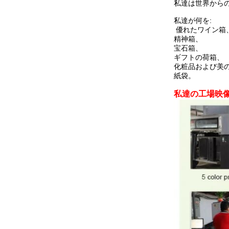
私達は世界から
私達が何を:
優れたワイン箱
精神箱、
宝石箱、
ギフトの荷箱、
化粧品および美の
紙袋。
私達の工場映像