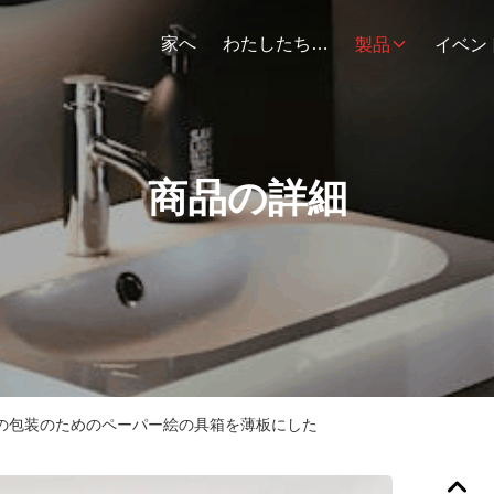
家へ
わたしたち に つい て
製品
イベン
商品の詳細
ムの包装のためのペーパー絵の具箱を薄板にした