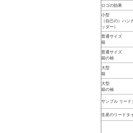
ロゴの効果
小型
（自己の）ハンガ
ッダー）
普通サイズ
箱
普通サイズ
箱の袖
大型
箱
大型
箱の袖
サンプル リード
生産のリードタ