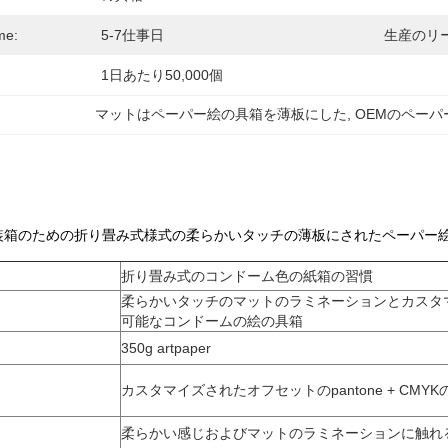
e:
5-7仕事日
生産のリ
1日あたり50,000個
マットはペーパー絵の具箱を薄板にした
, 
OEMのペーパ
装箱のための折り畳み式様式の柔らかいタッチの薄板にされたペーパー
折り畳み式のコンドーム色の紙箱の習慣
柔らかいタッチのマットのラミネーションとカスタ
可能なコンドームの絵の具箱
350g artpaper
カスタマイズされたオフセットのpantone + CMYK
柔らかい感じおよびマットのラミネーションに触れ