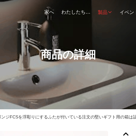
家へ
わたしたち に つい て
製品
イベン
商品の詳細
ポンジFCSを浮彫りにするふたが付いている注文の堅いギフト用の箱は