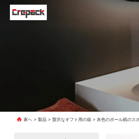
家へ
>
製品
>
贅沢なギフト用の箱
>
灰色のボール紙のス