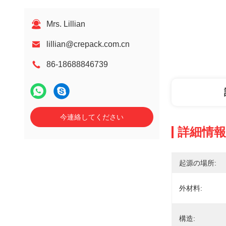
Mrs. Lillian
lillian@crepack.com.cn
86-18688846739
今連絡してください
詳細情報
起源の場所:
外材料:
構造: