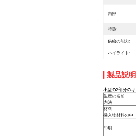
内部:
特徴:
供給の能力:
ハイライト:
製品説明
小型の2部分の
生産の名前
内法
材料
挿入物材料の中
印刷