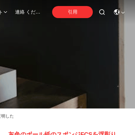
引用
連絡 ください
ト
証明した
灰色のボール紙のスポンジFCSを浮彫り