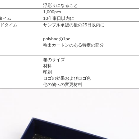
浮彫りになること
1,000pcs
タイム
10仕事日以内に
リードタイム
サンプル承認の後の25日以内に
polybagの1pc
輸出カートンのある特定の部分
箱のサイズ
材料
印刷
ロゴの効果およびロゴ色
他の物への変更材料