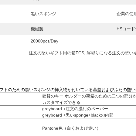
黒いスポンジ
企業の使用
機械製
HSコード
20000pcs/day
注文の堅いギフト用の箱FCS
, 
浮彫りになる注文の堅い
ギフトのための黒いスポンジの挿入物が付いている基盤およびふたの堅い
硬貨のキー ホルダーの荷箱のための二つの部分
カスタマイズできる
greyboard +注文の濃紺のペーパー
greyboard +黒いsponge+blackの内部
Pantone色（白くおよび赤い）