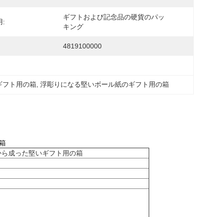
ギフトおよび記念品の硬貨のパッ
:
キング
:
4819100000
ギフト用の箱
, 
浮彫りになる堅いボール紙のギフト用の箱
箱
から成った堅いギフト用の箱