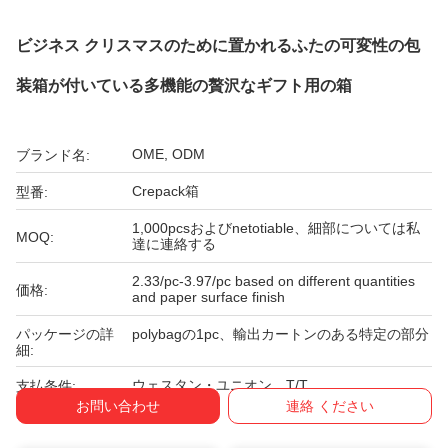
ビジネス クリスマスのために置かれるふたの可変性の包
装箱が付いている多機能の贅沢なギフト用の箱
OME, ODM
ブランド名:
Crepack箱
型番:
1,000pcsおよびnetotiable、細部については私
MOQ:
達に連絡する
2.33/pc-3.97/pc based on different quantities
価格:
and paper surface finish
パッケージの詳
polybagの1pc、輸出カートンのある特定の部分
細:
ウェスタン・ユニオン、T/T
支払条件:
お問い合わせ
連絡 ください