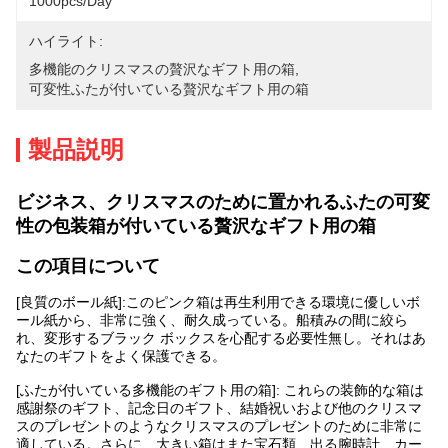
1000pcs/day
ハイライト:
多機能のクリスマスの贅沢なギフト用の箱
, 
可変性ふたが付いている贅沢なギフト用の箱
製品説明
ビジネス、クリスマスのために置かれるふたの可変
性の包装箱が付いている贅沢なギフト用の箱
この項目について
[良質のボール紙]:このピンク箱は再生利用できる環境に優しいボ
ール紙から、非常に強く、耐久成っている。船積みの間に絞ら
れ、変形するブラック ボックスを心配する必要性無し。それはあ
なたのギフトをよく保護できる。
[ふたが付いている多機能のギフト用の箱]: これらの装飾的な箱は
感謝祭のギフト、記念日のギフト、結婚祝いおよび他のクリスマ
スのプレゼントのようなクリスマスのプレゼントのために非常に
適している。さらに、大きい箱はまた宝石類、出る腕時計、カー