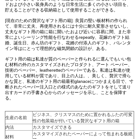
ドおよび小さい装身具のような日常生活に多くの小さい項目を、
貯えることができる収納箱として使用することができる。
[現在のための贅沢なギフト用の箱]: 良質の堅い板材料の作られ
て、非常に丈夫、再使用されるには十分に耐久変形させないし、
丈夫なギフト用の箱に箱に開いたおよび近いに容易に間、また非
常によいシーリング性能を行なわせるrepeatly、花嫁のギフト結
婚、誕生日、赤ん坊のギフト、花婿の付添人のギフト、バレンタ
イン等はにとって理想的な磁気閉鎖の設計が、ある。
ギフト用の箱は私達が質のペーパーと作られるに選んでもいい包
む材料の外のカスタマイズされたプロダクト、アート ペーパー、
技術のペーパー、leatheretteのペーパーである。私達は私達が使
用している材料が質であり、目上の人は。、美しく、贅沢で滑ら
かな質と、私達のギフト用の箱最初glanaceにつかまえる目で、寸
断されたペーパー注入口との様式のあなたのギフトをそして送り
出すカードの手書き心からのメッセージを示し、ことを保障す
る。
ビジネス、クリスマスのために置かれるふたの可変
生産の名前
性の包装箱が付いている贅沢なギフト用の箱
内法
カスタマイズできる
カスタマイズされたペーパーによって包まれる板紙
材料