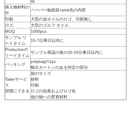
箱
挿入物材料の
ペーパー板紙箱+pink色の内部
中
印刷
大型の金ホイルのロゴ、印刷無し
ロゴ
大型のゴルフ ホイル
MOQ
1000pcs
サンプル リ
15-7仕事日以内に
ードタイム
Productonの
サンプル承認の後の20-25仕事日以内に
リードタイム
polybagの1pc
パッキング
輸出カートンのある特定の部分
箱のサイズ
Tailerサービ
材料
ス
印刷
習慣にできる
ロゴの効果およびロゴ色
他の物への変更材料