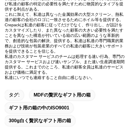
び私達の顧客の特定の必要性を満たすために物質的なタイプを提
供する利点がある。
これに加えて、私達は異なった金属効果の大型スクリーン、熱私
達の顧客の会社のロゴに一致させるためにホイル等を提供する。
Crepackは私達の顧客に従ってだけでなく、作り出し、が設計を
カスタマイズしたり、また異なった顧客の大きい必要性を満たす
ことを異なった構造が付いている箱の広い範囲のような革新的
で、創造的な包装の解決、提供する。私達は私達の専門職業的業
務および技術が包装産業のすべての私達の顧客に大きいサポート
を提供できることを信じる。
私達のカスタマー サービスのチームは処理する速い行為、専門の
カスタマー サービスおよび速いサンプル、また速い生産調達期間
提供する。これまでのところ、私達の顧客全員は私達のサービス
および価格に満足する。
私達にいつでも連絡すること自由に感じなさい。
タグ:
MDFの贅沢なギフト用の箱
ギフト用の箱の中のISO9001
300g白く贅沢なギフト用の箱