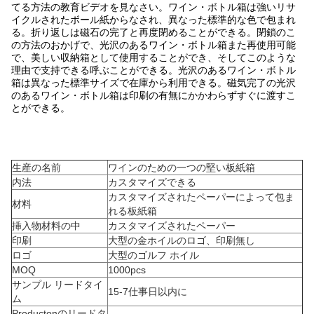
てる方法の教育ビデオを見なさい。ワイン・ボトル箱は強いリサ
イクルされたボール紙からなされ、異なった標準的な色で包まれ
る。折り返しは磁石の完了と再度閉めることができる。閉鎖のこ
の方法のおかげで、光沢のあるワイン・ボトル箱また再使用可能
で、美しい収納箱として使用することができ、そしてこのような
理由で支持できる呼ぶことができる。光沢のあるワイン・ボトル
箱は異なった標準サイズで在庫から利用できる。磁気完了の光沢
のあるワイン・ボトル箱は印刷の有無にかかわらずすぐに渡すこ
とができる。
生産の名前
ワインのための一つの堅い板紙箱
内法
カスタマイズできる
カスタマイズされたペーパーによって包ま
材料
れる板紙箱
挿入物材料の中
カスタマイズされたペーパー
印刷
大型の金ホイルのロゴ、印刷無し
ロゴ
大型のゴルフ ホイル
MOQ
1000pcs
サンプル リードタイ
15-7仕事日以内に
ム
Productonのリードタ