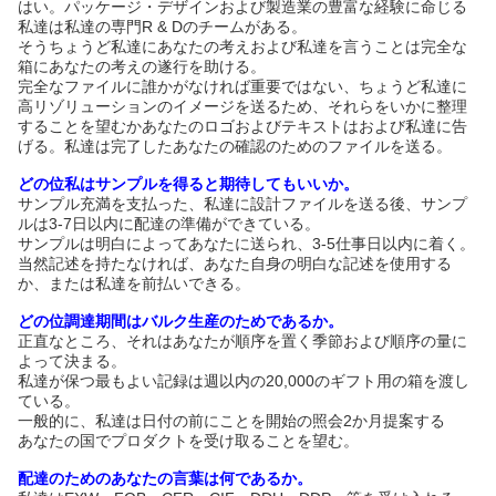
はい。パッケージ・デザインおよび製造業の豊富な経験に命じる
私達は私達の専門R & Dのチームがある。
そうちょうど私達にあなたの考えおよび私達を言うことは完全な
箱にあなたの考えの遂行を助ける。
完全なファイルに誰かがなければ重要ではない、ちょうど私達に
高リゾリューションのイメージを送るため、それらをいかに整理
することを望むかあなたのロゴおよびテキストはおよび私達に告
げる。私達は完了したあなたの確認のためのファイルを送る。
どの位私はサンプルを得ると期待してもいいか。
サンプル充満を支払った、私達に設計ファイルを送る後、サンプ
ルは3-7日以内に配達の準備ができている。
サンプルは明白によってあなたに送られ、3-5仕事日以内に着く。
当然記述を持たなければ、あなた自身の明白な記述を使用する
か、または私達を前払いできる。
どの位調達期間はバルク生産のためであるか。
正直なところ、それはあなたが順序を置く季節および順序の量に
よって決まる。
私達が保つ最もよい記録は週以内の20,000のギフト用の箱を渡し
ている。
一般的に、私達は日付の前にことを開始の照会2か月提案する
あなたの国でプロダクトを受け取ることを望む。
配達のためのあなたの言葉は何であるか。