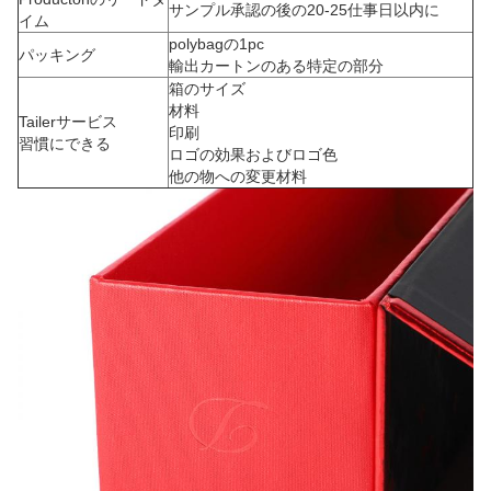
サンプル承認の後の20-25仕事日以内に
イム
polybagの1pc
パッキング
輸出カートンのある特定の部分
箱のサイズ
材料
Tailerサービス
印刷
習慣にできる
ロゴの効果およびロゴ色
他の物への変更材料