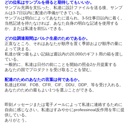
どの位私はサンプルを得ると期待してもいいか。
サンプル充満を支払った、私達に設計ファイルを送る後、サンプ
ルは3-7日以内に配達の準備ができている。
サンプルは明白によってあなたに送られ、3-5仕事日以内に着く。
当然記述を持たなければ、あなた自身の明白な記述を使用する
か、または私達を前払いできる。
どの位調達期間はバルク生産のためであるか。
正直なところ、それはあなたが順序を置く季節および順序の量に
よって決まる。
私達が保つ最もよい記録は週以内の20,000のギフト用の箱を渡し
ている。
一般的に、私達は日付の前にことを開始の照会2か月提案する
あなたの国でプロダクトを受け取ることを望む。
配達のためのあなたの言葉は何であるか。
私達はEXW、FOB、CFR、CIF、DDU、DDP、等を受け入れる。
あなたのための最もよい1つを選ぶことができる。
即刻メッセージまたは電子メールによって私達に連絡するために
自由に感じなさい。私達はすみやかにprofessinoal反作用を常に提
供している。
ありがとう。