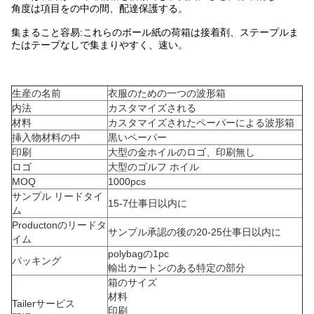
角度は項目をの中の間、配達保護する。
集まること容易:これらのボール紙の荷箱は接着剤、ステープルま
たはテープなしで集まりやすく、速い。
生産の名前
衣服のための
一つの波形
箱
内法
カスタマイズされる
材料
カスタマイズされたペーパーによる
波形
箱
挿入物材料の中
黒いペーパー
印刷
大型の金ホイルのロゴ、印刷無し
ロゴ
大型のゴルフ ホイル
MOQ
1000pcs
サンプル リードタイ
15-7仕事日以内に
ム
Productonのリードタ
サンプル承認の後の20-25仕事日以内に
イム
polybagの1pc
パッキング
輸出カートンのある特定の部分
箱のサイズ
材料
Tailerサービス
印刷