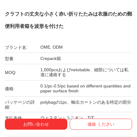
クラフトの丈夫な小さく赤い折りたたみは衣服のための郵
便利用者箱を波形を付けた
OME, ODM
ブランド名:
Crepack箱
型番:
1,000pcsおよびnetotiable、細部については私
MOQ:
達に連絡する
0.1/pc-0.5/pc based on different quantities and
価格:
paper surface finish
パッケージの詳
polybagの1pc、輸出カートンのある特定の部分
細:
ウェスタン・ユニオン、T/T
支払条件:
お問い合わせ
連絡 ください