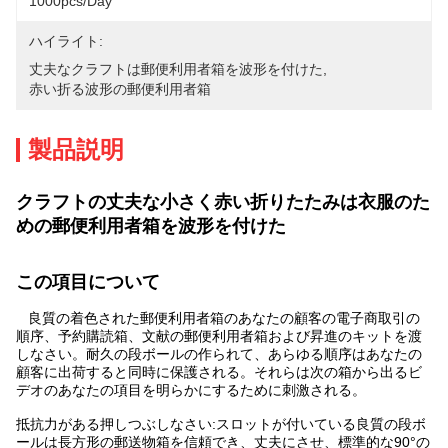
1000pcs/day
ハイライト:
丈夫なクラフトは郵便利用者箱を波形を付けた
, 
赤い折る波形の郵便利用者箱
製品説明
クラフトの丈夫な小さく赤い折りたたみは衣服のた
めの郵便利用者箱を波形を付けた
この項目について
良質の着色された郵便利用者箱のあなたの顧客の電子商取引の
順序、予約購読箱、文献の郵便利用者箱および昇進のキットを渡
しなさい。耐久の段ボールの作られて、あらゆる順序はあなたの
顧客に出荷すると同時に保護される。それらは次の箱から出るビ
デオのあなたの項目を明らかにするために刺激される。
抵抗力がある押しつぶしなさい:スロットが付いている良質の段ボ
ールは長方形の郵送物箱を信頼でき、丈夫にさせ、標準的な90°の