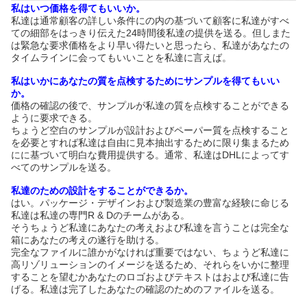
私はいつ価格を得てもいいか。
私達は通常顧客の詳しい条件にの内の基づいて顧客に私達がすべ
ての細部をはっきり伝えた24時間後私達の提供を送る。但しまた
は緊急な要求価格をより早い得たいと思ったら、私達があなたの
タイムラインに会ってもいいことを私達に言えば。
私はいかにあなたの質を点検するためにサンプルを得てもいい
か。
価格の確認の後で、サンプルが私達の質を点検することができる
ように要求できる。
ちょうど空白のサンプルが設計およびペーパー質を点検すること
を必要とすれば私達は自由に見本抽出するために限り集まるため
にに基づいて明白な費用提供する。通常、私達はDHLによってす
べてのサンプルを送る。
私達のための設計をすることができるか。
はい。パッケージ・デザインおよび製造業の豊富な経験に命じる
私達は私達の専門R & Dのチームがある。
そうちょうど私達にあなたの考えおよび私達を言うことは完全な
箱にあなたの考えの遂行を助ける。
完全なファイルに誰かがなければ重要ではない、ちょうど私達に
高リゾリューションのイメージを送るため、それらをいかに整理
することを望むかあなたのロゴおよびテキストはおよび私達に告
げる。私達は完了したあなたの確認のためのファイルを送る。