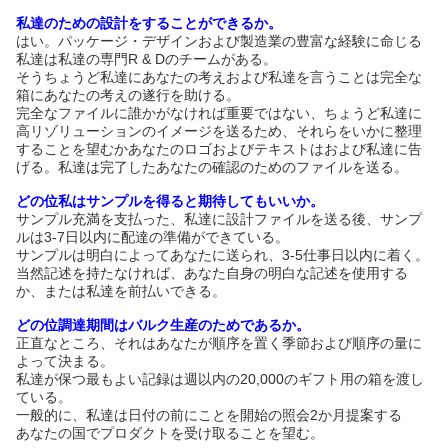
私達のための設計をすることができるか。
はい。パッケージ・デザインおよび製造業の豊富な経験に命じる
私達は私達の専門R & Dのチームがある。
そうちょうど私達にあなたの考えおよび私達を言うことは完全な
箱にあなたの考えの遂行を助ける。
完全なファイルに誰かがなければ重要ではない、ちょうど私達に
高リゾリューションのイメージを送るため、それらをいかに整理
することを望むかあなたのロゴおよびテキストはおよび私達に告
げる。私達は完了したあなたの確認のためのファイルを送る。
どの位私はサンプルを得ると期待してもいいか。
サンプル充満を支払った、私達に設計ファイルを送る後、サンプ
ルは3-7日以内に配達の準備ができている。
サンプルは明白によってあなたに送られ、3-5仕事日以内に着く。
当然記述を持たなければ、あなた自身の明白な記述を使用する
か、または私達を前払いできる。
どの位調達期間はバルク生産のためであるか。
正直なところ、それはあなたが順序を置く季節および順序の量に
よって決まる。
私達が保つ最もよい記録は週以内の20,000のギフト用の箱を渡し
ている。
一般的に、私達は日付の前にことを開始の照会2か月提案する
あなたの国でプロダクトを受け取ることを望む。