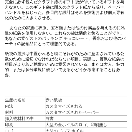
完全に必ず包んだクラフト紙のギフト袋が付いているギフトを与
えなさい。このギフト袋は耐久のクラフト紙から成り、ペーパー
ハンドルをねじった。多目的な設計はそれを技術および個人専有
化のために大きくさせる。
あなたの家族に衣服、宝石類または他の付属品を与えるのに私
達の紙袋を使用しなさい。これらの袋は装飾と飾ることができ、
あなたの党ゲストのパッキング チョコレート、香水および他のパ
ーティの記念品にとって理想的である。
紙袋の選択は中置かれると特にそれがのために意図されている公
衆のために適切でなければならない項目。実際に、贅沢な紙袋の
項目がより若い聴衆のために意図されている、または大人、魅力
的、または多分環境に優しいであるかどうか考慮することは必
要。
生産の名前
赤い紙袋
内法
カスタマイズされる
材料
カスタマイズされたペーパー
挿入物材料の中
白書
印刷
大型の金ホイルのロゴ、印刷無し
ロゴ
大型のゴルフ ホイル