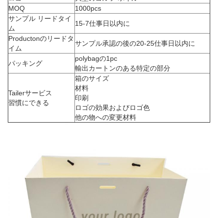
MOQ
1000pcs
サンプル リードタイ
15-7仕事日以内に
ム
Productonのリードタ
サンプル承認の後の20-25仕事日以内に
イム
polybagの1pc
パッキング
輸出カートンのある特定の部分
箱のサイズ
材料
Tailerサービス
印刷
習慣にできる
ロゴの効果およびロゴ色
他の物への変更材料