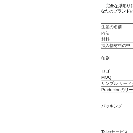
完全な浮彫り
なたのブランド
生産の名前
内法
材料
挿入物材料の中
印刷
ロゴ
MOQ
サンプル リード
Productonの
パッキング
Tailerサービス