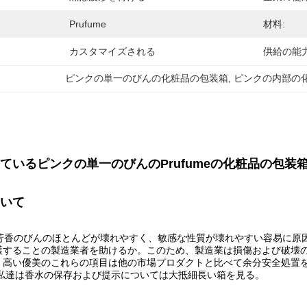
Prufume
材料:
カスタマイズされる
供給の能力
ピンクの単一のびんの化粧品の包装箱
, 
ピンクの内部の
ているピンクの単一のびんのPrufumeの化粧品の包装
いて
芳香のびんのほとんどが壊れやすく、敏感な性質が壊れやすい容易に原
護することの製造業者を助けるか。このため、製造業は損傷および破壊
。高い優美のこれらの項目は他の市場プロダクトと比べて余分安全処置
;私達は香水の保存および提示については大抵細長い箱を見る。