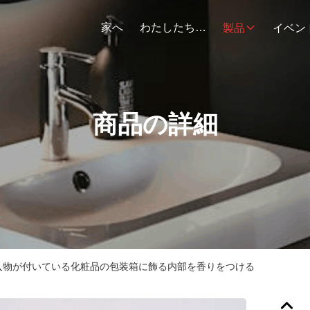
家へ
わたしたち に つい て
製品
イベン
商品の詳細
入物が付いている化粧品の包装箱に飾る内部を香りをつける