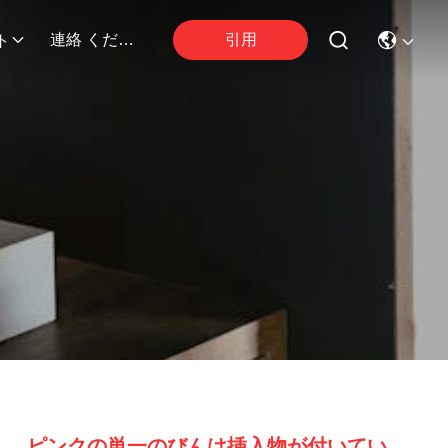
引用
連絡 ください
ト
ピンクの単一のびんは挿入物が付いてい