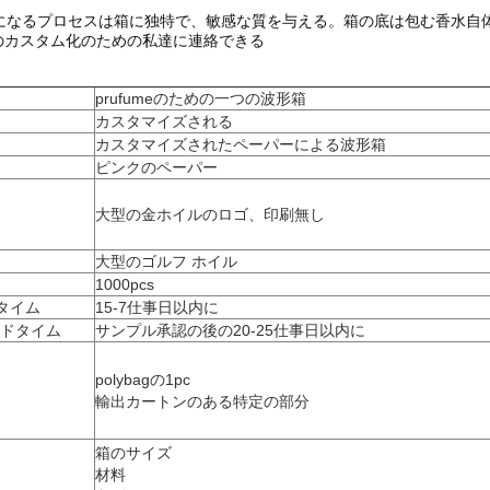
になるプロセスは箱に独特で、敏感な質を与える。箱の底は包む香水自
のカスタム化のための私達に連絡できる
prufumeのための
一つの波形
箱
カスタマイズされる
カスタマイズされたペーパーによる
波形
箱
ピンクのペーパー
大型の金ホイルのロゴ、印刷無し
大型のゴルフ ホイル
1000pcs
タイム
15-7仕事日以内に
リードタイム
サンプル承認の後の20-25仕事日以内に
polybagの1pc
輸出カートンのある特定の部分
箱のサイズ
材料