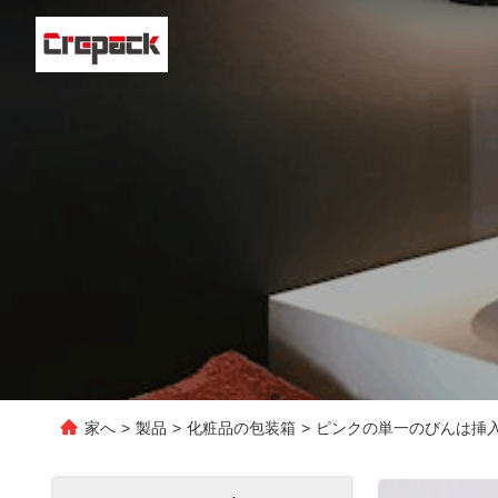
家へ
>
製品
>
化粧品の包装箱
>
ピンクの単一のびんは挿