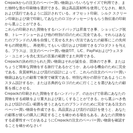
Crepackからの注文のペーパー買い物袋はいろいろなサイズで利用でき、ま
た独特な形か印刷物を選択できる。袋は高品質材料を使用してなされ、耐久
および流行であるように設計されている。オフセット印刷、シルク スクリー
ン印刷および袋で印刷してあなたのロゴかメッセージをもらう熱伝達の印刷
から選ぶことができる。
これらの印刷された買物をするハンドバッグは昇進でき事、ショッピング祝
祭、トレードショーおよび他の特別の日のために完全である。それらはあな
たのブランドの人格を自慢して見せる大きい方法であなたの顧客にこの先何
年もの間使用し、再使用してもいい流行および信頼できるプロダクトを与え
る。プラスは、注文のペーパー買い物袋T/T、L/C、PayPalおよびウェスタ
ン・ユニオンを含む支払の言葉の範囲でまた利用できる。
Crepackの決め付けられた買い物袋はそれが誕生会、団体のでき事、または
ちょうど簡単な買物をする旅行であるかどうか、あらゆる機会のために完全
である。良質材料および流行の設計によって、これらの注文のペーパー買い
物袋はあなたの顧客で衝突で確実である。特別な何かの部分であるようにカ
スタム設計するか、または古典的なロゴのために行くことを選びあなたの顧
客を感じさせる。
Crepackの印刷された買物をするハンドバッグ、のおかげで容易にあなたの
買物をする経験をより重大および楽しくすることができる。から選ぶべき色
および設計の広い範囲を使うとあなたのブランドのために完全である注文の
ペーパー買い物袋を作成できる。高品質および流行の設計を使うと、あなた
の顧客が彼らの購入に満足することを確かめる場合もある。あなたの買物を
する必要性すべてがあるようにCrepackの注文のペーパー買い物袋を確認す
ることを確かめなさい!