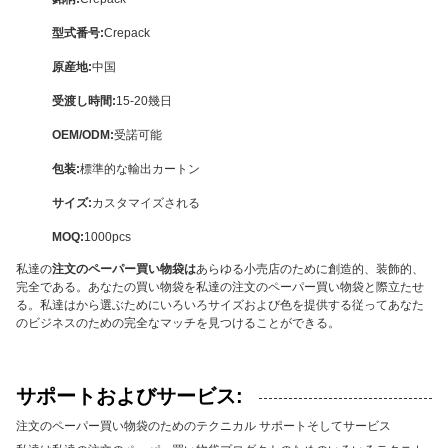
型式番号:
Crepack
原産地:
中国
受渡し時間:
15-20幾日
OEM/ODM:
受諾可能
包装:
標準的な輸出カートン
サイズ:
カスタマイズされる
MOQ:
1000pcs
私達の
注文のペーパー買い物袋は
あらゆる小売店のために創造的、装飾的、
完全である。あなたの買い物袋を私達の注文のペーパー買い物袋と際立たせ
る。私達はから選ぶためにいろいろサイズおよび色を提供する従ってあなた
のビジネスのための完全なマッチを見つけることができる。
サポートおよびサービス:
注文のペーパー買い物袋のためのテクニカル サポートそしてサービス