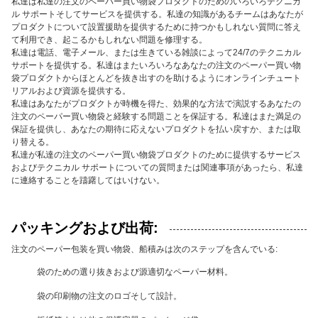
私達は私達の注文のペーパー買い物袋プロダクトのためのいろいろテクニカ
ル サポートそしてサービスを提供する。私達の知識があるチームはあなたが
プロダクトについて設置援助を提供するために持つかもしれない質問に答え
て利用でき、起こるかもしれない問題を修理する。
私達は電話、電子メール、または生きている雑談によって24/7のテクニカル
サポートを提供する。私達はまたいろいろなあなたの注文のペーパー買い物
袋プロダクトからほとんどを抜き出すのを助けるようにオンラインチュート
リアルおよび資源を提供する。
私達はあなたがプロダクトが時機を得た、効果的な方法で演説するあなたの
注文のペーパー買い物袋と経験する問題ことを保証する。私達はまた満足の
保証を提供し、あなたの期待に応えないプロダクトを払い戻すか、または取
り替える。
私達が私達の注文のペーパー買い物袋プロダクトのために提供するサービス
およびテクニカル サポートについての質問または関連事項があったら、私達
に連絡することを躊躇してはいけない。
パッキングおよび出荷:
注文のペーパー包装を買い物袋、船積みは次のステップを含んでいる:
袋のための選り抜きおよび源適切なペーパー材料。
袋の印刷物の注文のロゴそして設計。