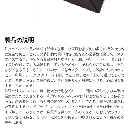
製品の説明:
注文のペーパー買い物袋は昇進でき事、小売店および他の多くの機会のため
に完全である。これらの装飾的な買い物袋はあなたの必要性に従ってカスタ
マイズすることができる良質材料となされる。綿、PP、ペーパー、またはナ
イロンが付いている紙袋を捜しているかどうか、それらをここに見つけるこ
とができる扱う。さらに、袋のサイズをカスタマイズし、設計のためのオフ
セット印刷、シルク スクリーン印刷、または熱伝達の印刷から選ぶことがで
きる。各袋はあなた自身のロゴとそれを偽りなく独特にさせるために個人化
することができる。
私達の注文のペーパー買い物袋は特別なイベント、団体の収集および昇進の
活動のために完全である。利用できるいろいろ様式および色を使うと容易に
あなたの必要性に適すると右の袋が見つけることができる。袋もの印刷され
た買物をするハンドバッグ、カスタマイズされた買物袋、または他のどのタ
イプ捜しているかどうか、良質品を得るので安心できる。なおあなたのロゴ
が偽りなく独特な、専門の一見のための良質と印刷されることを、確かめる
場合もある。