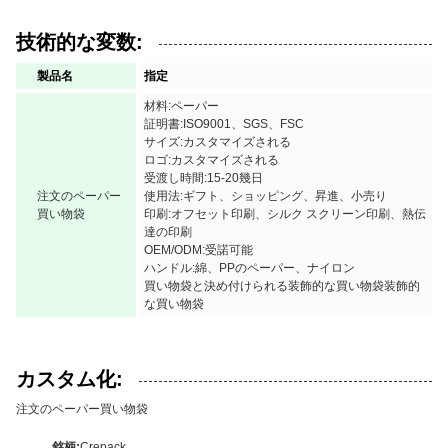
技術的な変数:
製品名
指定
材料:ペーパー
証明書:ISO9001、SGS、FSC
サイズ:カスタマイズされる
ロゴ:カスタマイズされる
受渡し時間:15-20幾日
注文のペーパー
使用法:ギフト、ショッピング、昇進、小売り
買い物袋
印刷:オフセット印刷、シルク スクリーン印刷、熱伝
達の印刷
OEM/ODM:受諾可能
ハンドル:綿、PPのペーパー、ナイロン
買い物袋と決め付けられる装飾的な買い物袋装飾的
な買い物袋
カスタム化:
注文のペーパー買い物袋
銘柄:
Crepack