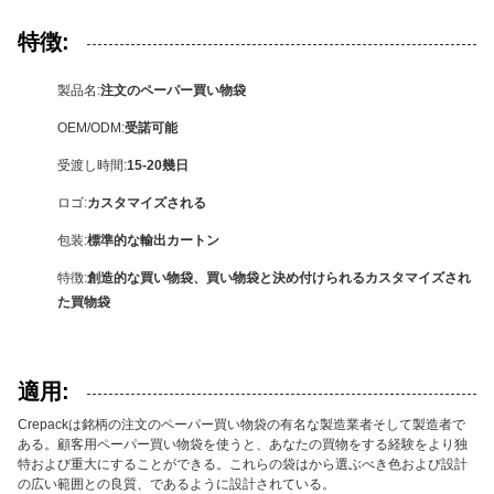
特徴:
製品名:
注文のペーパー買い物袋
OEM/ODM:
受諾可能
受渡し時間:
15-20幾日
ロゴ:
カスタマイズされる
包装:
標準的な輸出カートン
特徴:
創造的な買い物袋、買い物袋と決め付けられるカスタマイズされ
た買物袋
適用:
Crepackは銘柄の注文のペーパー買い物袋の有名な製造業者そして製造者で
ある。顧客用ペーパー買い物袋を使うと、あなたの買物をする経験をより独
特および重大にすることができる。これらの袋はから選ぶべき色および設計
の広い範囲との良質、であるように設計されている。