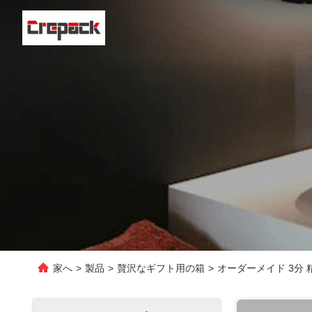
家へ
>
製品
>
贅沢なギフト用の箱
>
オーダーメイド 3分