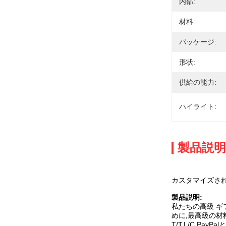
内部:
材料:
パッケージ:
形状:
供給の能力:
ハイライト:
製品説明
カスタマイズさ
製品説明:
私たちの高級 ギ
めに,最高級の材
T/T,L/C,P