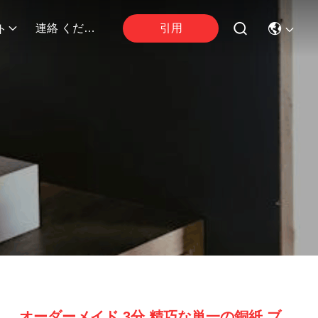
引用
連絡 ください
ト
オーダーメイド 3分 精巧な単一の銅紙 ブ