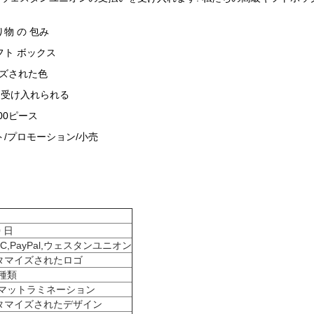
り物 の 包み
フト ボックス
ズされた色
M 受け入れられる
000ピース
ト/プロモーション/小売
0 日
,L/C,PayPal,ウェスタンユニオン
タマイズされたロゴ
種類
/マットラミネーション
タマイズされたデザイン