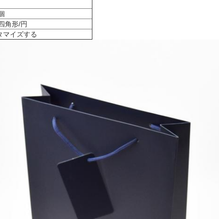
0個
四角形/円
タマイズする