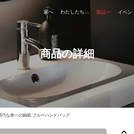
家へ
わたしたち に つい て
製品
イベン
商品の詳細
 精巧な単一の銅紙 ブルーハンドバッグ