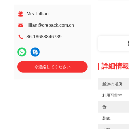
Mrs. Lillian
lillian@crepack.com.cn
86-18688846739
詳細情報
今連絡してください
起源の場所:
利用可能性:
色:
装飾: