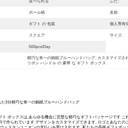
並べられる
ふた:
ボール紙
名前:
ギフト の 包装
個人専有化
スクエア
サイズ:
500pcs/day
精巧な単一の銅紙ブルーハンドバッグ
, 
カスタマイズさ
リボン ハンドル の 豪華 な ギフト ボックス
れた3分精巧な単一の銅紙ブルーハンドバッグ
フト ボックスは,あらゆる機会に完璧な精巧なギフトパッケージです.こ
料で作られています.デザインをカスタマイズできます, ロゴとあなたの
ayPalとウェスタンユニオンの支払いを受け入れます. 私たちの高級ギフトボ