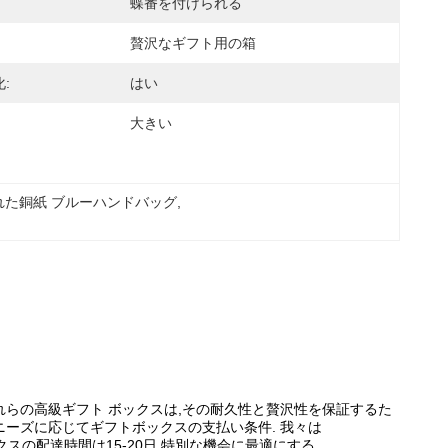
蝶番を付けられる
贅沢なギフト用の箱
:
はい
大きい
れた銅紙 ブルーハンドバッグ
, 
れらの高級ギフト ボックスは,その耐久性と贅沢性を保証するた
ニーズに応じてギフトボックスの支払い条件. 我々は
ックスの配達時間は15-20日,特別な機会に最適にする.