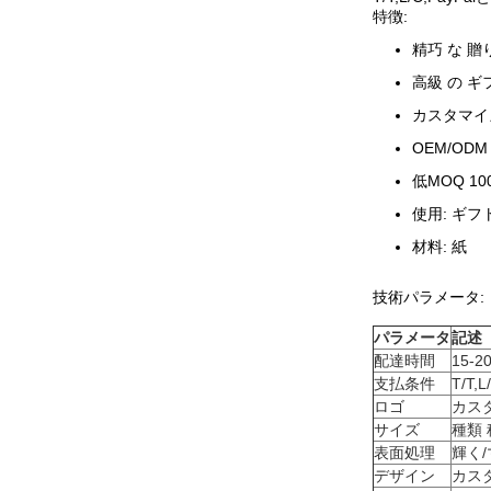
特徴:
精巧 な 贈
高級 の ギ
カスタマイ
OEM/OD
低MOQ 1
使用: ギフ
材料: 紙
技術パラメータ:
パラメータ
記述
配達時間
15-2
支払条件
T/T
ロゴ
カス
サイズ
種類 
表面処理
輝く
デザイン
カス