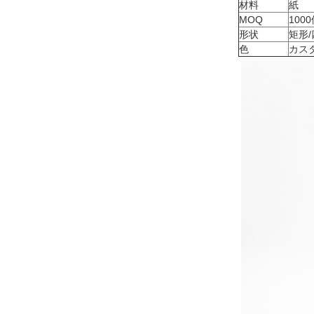
材料
紙
MOQ
100
形状
矩形/
色
カス