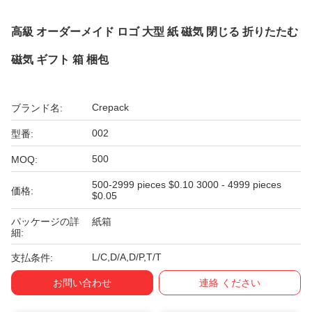
高級 オーダーメイド ロゴ 大型 紙 磁気 閉じる 折りたたむ
磁気 ギフト 箱 梱包
Crepack
ブランド名:
002
型番:
500
MOQ:
500-2999 pieces $0.10 3000 - 4999 pieces
価格:
$0.05
パッケージの詳
紙箱
細:
L/C,D/A,D/P,T/T
支払条件:
お問い合わせ
連絡 ください