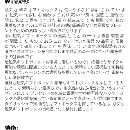
製品説明:
頑丈 な 磁気 ギフト ボックス は,使いやすさ に 設計 さ れ て い ま
す.磁気 の 閉ざし を 備わっ て おり,箱 の 中身 を 固定 し,運輸 の
間 に 安全 に 保ち ます.また,箱 を 組み立て て も 簡単 です.,箱の
豪華なスタイルは,宝石,時計,その他の高級品などの高級なプレゼ
ントのための素晴らしい選択肢になります.
固い磁気 ギフト ボックス の 最高 な こと の 一つ は,直接 製造 者
が 製造 し た もの で ある こと です.それ は,製品 の 品質 と 価格
に つい て 確信 が ある こと を 意味 し て い ます.直接製造もカス
タマイズオプションを可能にします特定のニーズに合った箱を作
るのは簡単です
硬磁気ギフトボックスも環境に優しいものです 紙箱はリサイクル
可能で環境に配慮している人にとって 素晴らしい選択肢です持続
可能なパッケージングの選択肢を探している企業にとって 素晴ら
しい選択肢です
厳格な磁気ギフトボックス 豪華なギフトボックスを探している人
にとって 素晴らしい選択肢です 耐久性のある構造と使いやすいデ
ザインにより プレゼントの包装に最適です持続可能なパッケージ
ングの選択肢を探している企業にとって素晴らしい選択肢ですス
タイリッシュで実用的なギフトボックスを探しているなら, 頑丈な
磁気ギフトボックスは間違いなく検討に値します.
特徴: