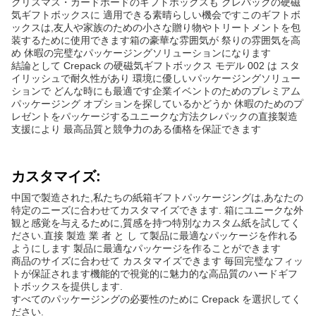
クリスマス・カードボードのギフトボックスも クレパックの硬磁
気ギフトボックスに 適用できる素晴らしい機会ですこのギフトボ
ックスは,友人や家族のための小さな贈り物やトリートメントを包
装するために使用できます箱の豪華な雰囲気が 祭りの雰囲気を高
め 休暇の完璧なパッケージングソリューションになります
結論として Crepack の硬磁気ギフトボックス モデル 002 は スタ
イリッシュで耐久性があり 環境に優しいパッケージングソリュー
ションで どんな時にも最適です企業イベントのためのプレミアム
パッケージング オプションを探しているかどうか 休暇のためのプ
レゼントをパッケージするユニークな方法クレパックの直接製造
支援により 最高品質と競争力のある価格を保証できます
カスタマイズ:
中国で製造された,私たちの紙箱ギフトパッケージングは,あなたの
特定のニーズに合わせてカスタマイズできます. 箱にユニークな外
観と感覚を与えるために,質感を持つ特別なカスタム紙を試してく
ださい.直接 製造 業 者 と し て製品に最適なパッケージを作れる
ようにします 製品に最適なパッケージを作ることができます
商品のサイズに合わせて カスタマイズできます 毎回完璧なフィッ
トが保証されます機能的で視覚的に魅力的な高品質のハードギフ
トボックスを提供します.
すべてのパッケージングの必要性のために Crepack を選択してく
ださい.