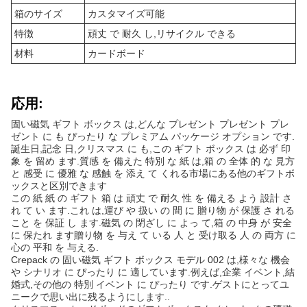
箱のサイズ
カスタマイズ可能
特徴
頑丈 で 耐久 し,リサイクル できる
材料
カードボード
応用:
固い磁気 ギフト ボックス は,どんな プレゼント プレゼント プレ
ゼント に も ぴったり な プレミアム パッケージ オプション です.
誕生日,記念 日,クリスマス に も,この ギフト ボックス は 必ず 印
象 を 留め ます.質感 を 備えた 特別 な 紙 は,箱 の 全体 的 な 見方
と 感受 に 優雅 な 感触 を 添え て くれる市場にある他のギフトボ
ックスと区別できます
この 紙 紙 の ギフト 箱 は 頑丈 で 耐久 性 を 備える よう 設計 さ
れ て い ます.これ は,運び や 扱い の 間 に 贈り物 が 保護 さ れる
こと を 保証 し ます.磁気 の 閉ざし に よっ て,箱 の 中身 が 安全
に 保たれ ます贈り物 を 与え て いる 人 と 受け取る 人 の 両方 に
心の 平和 を 与える.
Crepack の 固い磁気 ギフト ボックス モデル 002 は,様々な 機会
や シナリオ に ぴったり に 適しています.例えば,企業 イベント,結
婚式,その他の 特別 イベント に ぴったり です.ゲストにとってユ
ニークで思い出に残るようにします..