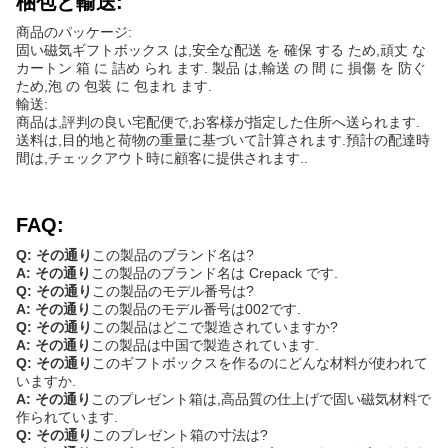
梱包と輸送:
商品のパッケージ:
固い磁気ギフトボックス は,安全な配送 を 確保 する ため,頑丈 な
カートン 箱 に 詰め られ ます. 製品 は,輸送 の 間 に 損傷 を 防ぐ
ため,泡 の 包装 に 包まれ ます.
輸送:
商品は,評判の良い宅配便で,お客様が指定した住所へ送られます.
送料は,目的地と荷物の重量に基づいて計算されます.預計の配達時
間は,チェックアウト時に顧客に提供されます..
FAQ:
Q: その通り
この製品のブランド名は?
A: その通り
この製品のブランド名は Crepack です.
Q: その通り
この製品のモデル番号は?
A: その通り
この製品のモデル番号は002です.
Q: その通り
この製品はどこで製造されていますか?
A: その通り
この製品は中国で製造されています.
Q: その通り
このギフトボックスを作るのにどんな材料が使われて
いますか.
A: その通り
このプレゼント箱は,高品質の仕上げで固い磁気材料で
作られています.
Q: その通り
このプレゼント箱の寸法は?