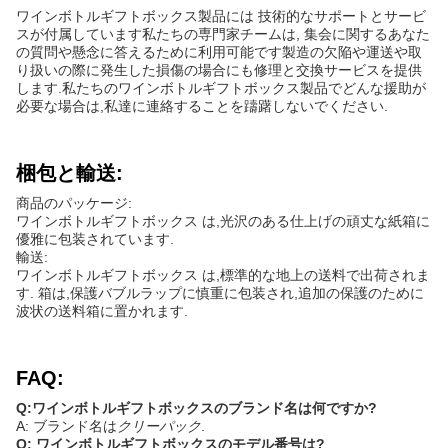
ワインボトルギフトボックス製品には 技術的なサポートとサービ
スが付属しています私たちの専門家チームは, 集会に関するあなた
の質問や懸念に答えるために利用可能です製造の欠陥や運送や取
り扱いの際に発生した損傷の場合にも修理と交換サービスを提供
します.私たちのワインボトルギフトボックス製品でどんな援助が
必要な場合は,私達に連絡することを躊躇しないでください.
梱包と輸送:
商品のパッケージ:
ワインボトルギフトボックス は,光沢のある仕上げの頑丈な紙箱に
優雅に包装されています.
輸送:
ワインボトルギフトボックス は,標準的な地上の送料で出荷されま
す. 箱は,保護バブルラップに慎重に包装され,追加の保護のために
波状の送料箱に置かれます.
FAQ:
Q:ワインボトルギフトボックスのブランド名は何ですか?
A: ブランド名は
クリーパック
.
Q: ワインボトルギフトボックスのモデル番号は?