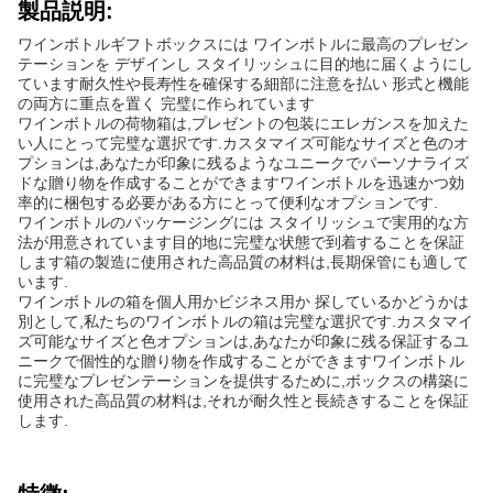
製品説明:
ワインボトルギフトボックスには ワインボトルに最高のプレゼン
テーションを デザインし スタイリッシュに目的地に届くようにし
ています耐久性や長寿性を確保する細部に注意を払い 形式と機能
の両方に重点を置く 完璧に作られています
ワインボトルの荷物箱は,プレゼントの包装にエレガンスを加えた
い人にとって完璧な選択です.カスタマイズ可能なサイズと色のオ
プションは,あなたが印象に残るようなユニークでパーソナライズ
ドな贈り物を作成することができますワインボトルを迅速かつ効
率的に梱包する必要がある方にとって便利なオプションです.
ワインボトルのパッケージングには スタイリッシュで実用的な方
法が用意されています目的地に完璧な状態で到着することを保証
します箱の製造に使用された高品質の材料は,長期保管にも適して
います.
ワインボトルの箱を個人用かビジネス用か 探しているかどうかは
別として,私たちのワインボトルの箱は完璧な選択です.カスタマイ
ズ可能なサイズと色オプションは,あなたが印象に残る保証するユ
ニークで個性的な贈り物を作成することができますワインボトル
に完璧なプレゼンテーションを提供するために,ボックスの構築に
使用された高品質の材料は,それが耐久性と長続きすることを保証
します.