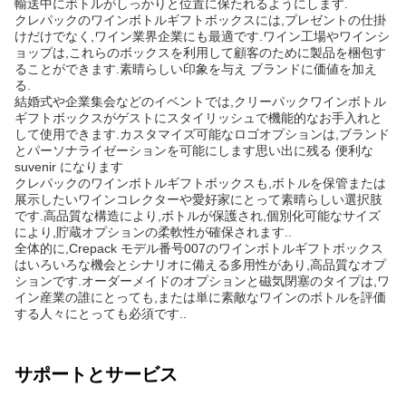
輸送中にボトルがしっかりと位置に保たれるようにします.
クレパックのワインボトルギフトボックスには,プレゼントの仕掛
けだけでなく,ワイン業界企業にも最適です.ワイン工場やワインシ
ョップは,これらのボックスを利用して顧客のために製品を梱包す
ることができます.素晴らしい印象を与え ブランドに価値を加え
る.
結婚式や企業集会などのイベントでは,クリーパックワインボトル
ギフトボックスがゲストにスタイリッシュで機能的なお手入れと
して使用できます.カスタマイズ可能なロゴオプションは,ブランド
とパーソナライゼーションを可能にします思い出に残る 便利な
suvenir になります
クレパックのワインボトルギフトボックスも,ボトルを保管または
展示したいワインコレクターや愛好家にとって素晴らしい選択肢
です.高品質な構造により,ボトルが保護され,個別化可能なサイズ
により,貯蔵オプションの柔軟性が確保されます..
全体的に,Crepack モデル番号007のワインボトルギフトボックス
はいろいろな機会とシナリオに備える多用性があり,高品質なオプ
ションです.オーダーメイドのオプションと磁気閉塞のタイプは,ワ
イン産業の誰にとっても,または単に素敵なワインのボトルを評価
する人々にとっても必須です..
サポートとサービス