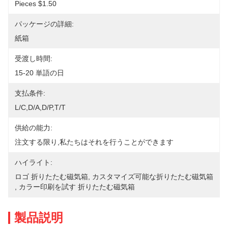
Pieces $1.50
パッケージの詳細:
紙箱
受渡し時間:
15-20 単語の日
支払条件:
L/C,D/A,D/P,T/T
供給の能力:
注文する限り,私たちはそれを行うことができます
ハイライト:
ロゴ 折りたたむ磁気箱
, 
カスタマイズ可能な折りたたむ磁気箱
, 
カラー印刷を試す 折りたたむ磁気箱
製品説明