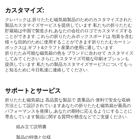
カスタマイズ:
クレパックは,折りたたむ磁気箱製品のためのカスタマイズされた
製品カスタマイズサービスを提供しています.私たちの折りたたむ
貯蔵箱は中国で製造され,あなたの会社のロゴでカスタマイズする
ことができます.これらの折りたたみボックスボードは,包装を含む
様々な目的のために使用することができます折りたたむカートン
ボックスは,ギフト&クラフト産業の使用に適しています.
折りたたみ可能な磁気箱の色を ブランドに合わせて カスタマイズ
してみてください さらに,カスタマイズ可能な印刷オプションも
提供しています.私たちの製品カスタマイズサービスについてもっ
と知るために今日私達に連絡してください.
サポートとサービス
折りたたむ磁気箱は 高品質な製品で 貴重品の 便利で安全な収納
方法として設計されていますあなたの折りたたむ磁気箱が最高の
パフォーマンスを発揮し,あなたの期待に応えるようにすることに
専念しています製品に関する質問や懸念などでご支援ください.
組み立て説明書
製品の特徴と仕様