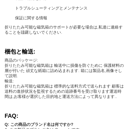
トラブルシューティングとメンテナンス
保証に関する情報
折りたたみ可能な磁気箱のサポートが必要な場合は,私達に連絡す
ることを躊躇しないでください.
梱包と輸送:
商品のパッケージ:
折りたたみ可能な磁気箱は 輸送中に損傷を防ぐために 保護材料の
層が付いた 頑丈な紙箱に詰め込まれます. 箱には製品名,画像そし
て説明.
輸送:
折りたたみ可能な磁気箱は 標準的な送料方式で送られます 顧客は
送料の進捗状況を監視するための追跡番号を受け取ります運送時
間は,お客様が選択した目的地と運送方法によって異なります..
FAQ:
Q: この商品のブランド名は何ですか?