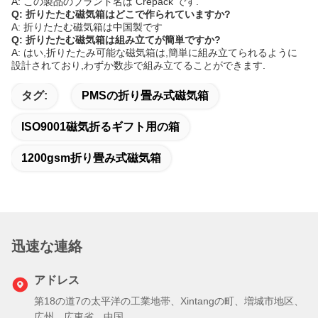
A: この製品のブランド名は Crepack です.
Q: 折りたたむ磁気箱はどこで作られていますか?
A: 折りたたむ磁気箱は中国製です
Q: 折りたたむ磁気箱は組み立てが簡単ですか?
A: はい,折りたたみ可能な磁気箱は,簡単に組み立てられるように
設計されており,わずか数歩で組み立てることができます.
タグ:
PMSの折り畳み式磁気箱
ISO9001磁気折るギフト用の箱
1200gsm折り畳み式磁気箱
迅速な連絡
アドレス
第18の道7の太平洋の工業地帯、Xintangの町、増城市地区、
広州、広東省、中国