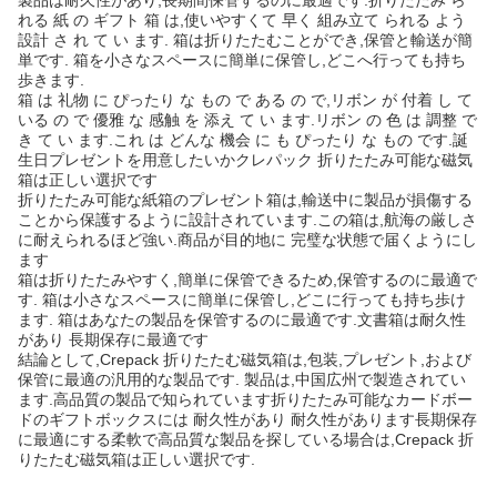
製品は耐久性があり,長期間保管するのに最適です.折りたたみ ら
れる 紙 の ギフト 箱 は,使いやすくて 早く 組み立て られる よう
設計 さ れ て い ます. 箱は折りたたむことができ,保管と輸送が簡
単です. 箱を小さなスペースに簡単に保管し,どこへ行っても持ち
歩きます.
箱 は 礼物 に ぴったり な もの で ある の で,リボン が 付着 し て
いる の で 優雅 な 感触 を 添え て い ます.リボン の 色 は 調整 で
き て い ます.これ は どんな 機会 に も ぴったり な もの です.誕
生日プレゼントを用意したいかクレパック 折りたたみ可能な磁気
箱は正しい選択です
折りたたみ可能な紙箱のプレゼント箱は,輸送中に製品が損傷する
ことから保護するように設計されています.この箱は,航海の厳しさ
に耐えられるほど強い.商品が目的地に 完璧な状態で届くようにし
ます
箱は折りたたみやすく,簡単に保管できるため,保管するのに最適で
す. 箱は小さなスペースに簡単に保管し,どこに行っても持ち歩け
ます. 箱はあなたの製品を保管するのに最適です.文書箱は耐久性
があり 長期保存に最適です
結論として,Crepack 折りたたむ磁気箱は,包装,プレゼント,および
保管に最適の汎用的な製品です. 製品は,中国広州で製造されてい
ます.高品質の製品で知られています折りたたみ可能なカードボー
ドのギフトボックスには 耐久性があり 耐久性があります長期保存
に最適にする柔軟で高品質な製品を探している場合は,Crepack 折
りたたむ磁気箱は正しい選択です.