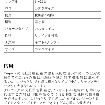
サンプル
7〜15日
ロゴ
カスタマイズ
使用
化粧品の包装
構造
蓋と底
パターンタイプ
カスタマイズ
性格
リサイクル可能
工業用
ギフト&クラフト
サイズ
カスタマイズ
応用:
Crepack の 化粧品 梱包 箱 の 最も 人気 な 使い方 の 一つ は,小売
梱包 です.これらの 箱 は,化粧品 を 魅力 的 で 機能 的 に 展示 す
る ため に ぴったり です.箱は様々なサイズで小さいリップスティ
ックから大きなパレットまで
クレパック の 化粧品 包装 箱 は,プレゼント の 包装 に も 用い ら
れ ます.この 箱 は 印象 を 留め て くれる 特別 な 独特 な 贈り物
を 作り出す ため に ぴったり です.箱は,さまざまなパターンとロ
ゴでカスタマイズすることができますどんな時にも最適です