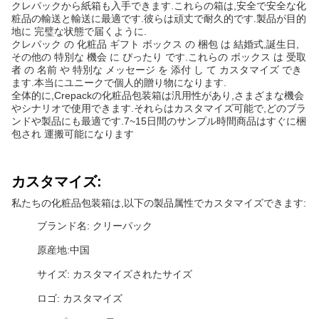
クレパックから紙箱も入手できます.これらの箱は,安全で安全な化
粧品の輸送と輸送に最適です.彼らは頑丈で耐久的です.製品が目的
地に 完璧な状態で届くように.
クレパック の 化粧品 ギフト ボックス の 梱包 は 結婚式,誕生日,
その他の 特別な 機会 に ぴったり です.これらの ボックス は 受取
者 の 名前 や 特別な メッセージ を 添付 し て カスタマイズ でき
ます.本当にユニークで個人的贈り物になります.
全体的に,Crepackの化粧品包装箱は汎用性があり,さまざまな機会
やシナリオで使用できます.それらはカスタマイズ可能で,どのブラ
ンドや製品にも最適です.7~15日間のサンプル時間商品はすぐに梱
包され 運搬可能になります
カスタマイズ:
私たちの化粧品包装箱は,以下の製品属性でカスタマイズできます:
ブランド名: クリーパック
原産地:中国
サイズ: カスタマイズされたサイズ
ロゴ: カスタマイズ