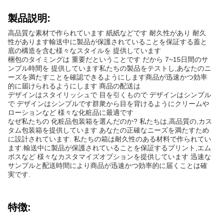
製品説明:
高品質な素材で作られています 紙紙などです 耐久性があり 耐久
性があります輸送中に製品が保護されていることを保証する蓋と
底の構造を含む様々なスタイルを 提供しています
梱包のタイミングは 重要だということです だから 7~15日間のサ
ンプル時間を 提供しています私たちの製品をテストし,あなたのニ
ーズを満たすことを確認できるようにします商品が迅速かつ効率
的に届けられるようにします 商品の配送は
デザインはスタイリッシュで 目を引くもので デザインはシンプル
で デザインはシンプルです群衆から目を背けるようにクリームや
ローションなど 様々な化粧品に最適です
なぜ私たちの 化粧品包装箱を選んだのか? 私たちは,高品質の,カス
タム包装箱を提供しています あなたの正確なニーズを満たすため
に設計されています. 私たちの箱は耐久性のある材料で作られてい
ます.輸送中に製品が保護されていることを保証するプリント,エム
ボスなど 様々なカスタマイズオプションを提供しています 迅速な
サンプルと配送時間により商品が迅速かつ効率的に届くことは確
実です.
特徴: