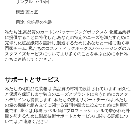
サンプル: 7~15日
構造:蓋と底
用途: 化粧品の包装
私たちは,高品質のカートンパッケージングボックスを 化粧品業界
に提供することに特化した.あなたの特定のニーズを満たすために
完璧な化粧品紙箱を設計し,製造するためにあなたと一緒に働く専
門家チーム. 私たちのコスメティックボックスパッケージングのカ
スタマイズサービスについてより多くのことを学ぶために今日私
たちに連絡してください.
サポートとサービス
私たちの化粧品包装箱は 高品質の材料で設計されています 耐久性
と保護を保証します独自のニーズとブランドに合うためにカスタ
ムデザインも提供します. 私たちの技術サポートチームは,私たち
の箱の機能と組み立てに関する質問や懸念に役立つために利用可
能です. 我々は,印刷,ラベル,箱にプロフェッショナルで磨かれた外
観を与えるために製品技術サポートとサービスに関する詳細につ
いては,ご連絡ください.