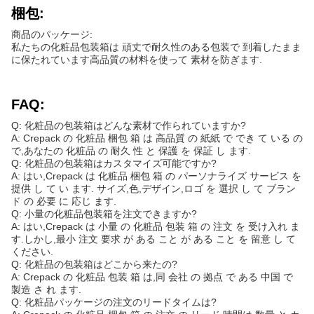
梱包:
商品のパッケージ:
私たちの化粧品包装箱は 頑丈で耐久性のある包装で 到着したまま
に保たれています高品質の材料を使って 素材を防ぎます.
FAQ:
Q: 化粧品の包装箱はどんな素材で作られていますか?
A: Crepack の 化粧品 梱包 箱 は 高品質 の 紙紙 で でき て いる の
で,あなたの 化粧品 の 耐久 性 と 保護 を 保証 し ます.
Q: 化粧品の包装箱はカスタマイズ可能ですか?
A: はい,Crepack は 化粧品 梱包 箱 の パーソナライズ サービス を
提供 し て い ます. サイズ,色,デザイン,ロゴ を 選択 し て ブラン
ド の 必要 に 応じ ます.
Q: 小量の化粧品包装箱を注文できますか?
A: はい,Crepack は 小量 の 化粧品 包装 箱 の 注文 を 受け入れ ま
す.しかし,最小 注文 要求 が ある こと が ある こと を 留意 し て
ください.
Q: 化粧品の包装箱はどこから来たの?
A: Crepack の 化粧品 包装 箱 は,同 会社 の 拠点 で ある 中国 で
製造 さ れ ます.
Q: 化粧品パッケージの注文のリードタイムは?