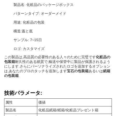
製品名: 化粧品のパッケージボックス
パターンタイプ: オーダーメイド
用途: 化粧品の包装
構造:蓋と底
サンプル: 7~15日
ロゴ: カスタマイズ
この製品は,高品質の必要性のある人々のために完璧です
化粧品の
包装箱
耐久性のある紙質で,輸送や保管中に製品が保護されるよう
にします.さらにパーソナライズされたロゴを追加するオプション
は,あなたのプロのタッチを追加します
宝石の包装箱
あるいは
紙箱
の包装箱
.
技術パラメータ:
属性
価値
製品名
化粧品紙箱/紙箱/化粧品プレゼント箱