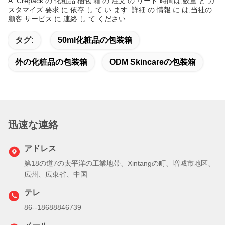
A: Crepack の 化粧品 梱包 箱 の 注文 の リード 時間は,数量 と カ
スタマイズ 要求 に 依存 し て い ます. 詳細 の 情報 に は,当社の
顧客 サービス に 連絡 し て ください.
タグ:
50ml化粧品の包装箱
外の化粧品の包装箱
ODM Skincareの包装箱
迅速な連絡
アドレス
第18の道7の太平洋の工業地帯、Xintangの町、増城市地区、
広州、広東省、中国
テレ
86--18688846739