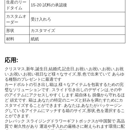
生産のリー
15-20 試料の承認後
ドタイム
カスタムオ
受け入れろ
ーダー
形状
カスタマイズ
材料
紙紙
応用:
クリスマス,新年,誕生日,結婚式,記念日,お祝い,お祝い,お祝い,お祝
い,お祝い,お祝い祝日など様々なサイズ,形,色で出来ていて あらゆ
る種類のプレゼントに最適です
カードボルトの引き出し箱は,様々なアイテムを包装するための完
璧なソリューションです. スライド引き出しのデザインは,その中
のアイテムにアクセスしやすくします.箱自体も 損傷から守れるほ
ど 頑丈です. 箱は,あなたの特定のニーズと好みを満たすためにカ
スタマイズすることができます. あなたは,あなたがパッケージン
グしているアイテムにマッチする箱のサイズ,形状,色を選択するこ
とができます.
クレパック スライジングドラワーギフトボックスが中国製で 高品
質で 耐久性があり 運送や手入れの厳格さに耐えられます環境に配