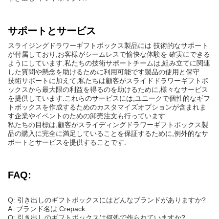
サポートとサービス
スライジングドラワーギフトボックス製品には 技術的なサポート
が付属しており,お客様がシームレスで愉快な体験を 確実にできる
ようにしています.私たちの技術サポートチームは,組み立てに関連
した質問や懸念を助けるために利用可能です製品の使用と保守
技術サポートに加えて,私たちは顧客がスライドドラワーギフトボ
ックスから最大限の利益を得るのを助けるために,様々なサービス
を提供しています.これらのサービスには,ユニークで個性的なギフ
トボックスを作成するためのカスタマイズオプションが含まれま
す企業やイベントのための卸売注文も行っています
私たちの目標は,顧客がスライディングドラワーギフトボックス製
品の購入に完全に満足していることを保証するために,例外的なサ
ポートとサービスを提供することです.
FAQ:
Q: 引き出しのギフトボックスにはどんなブランドがありますか?
A: ブランド名は Crepack.
Q: 引き出しのギフトボックスは何処で作られていますか?