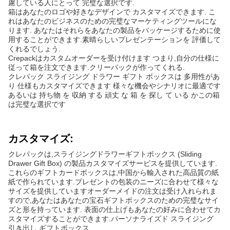
慮している人にとって 完璧な選択です.
箱はあなたのロゴや好きなデザインで カスタマイズできます. こ
れはあなたのビジネスのための完璧なマーケティングツールにな
ります. あなたはそれらをあなたの製品をパッケージするために使
用することができます.素晴らしいプレゼンテーションを 評価して
くれるでしょう.
Crepackはカスタムオーダーを受け付けます つまり,自分の仕様に
従って箱を注文できます.クリーパックが作ってくれる.
クレパック スライジング ドラワー ギフト ボックスは 多用性があ
り 仕様もカスタマイズできます 様々な機会やシナリオに最適です
あるいは 持ち物 を 収納 する 頑丈 な 箱 を 探し て いる かこの箱
は完璧な選択です
カスタマイズ:
クレパックは,スライジングドラワーギフトボックス (Sliding
Drawer Gift Box) の製品カスタマイズサービスを提供しています.
これらのギフトカードボックスは,中国から輸入された高品質の紙
紙で作られています.プレゼントの包装のニーズに合わせて様々な
サイズを提供していますオーダーメイドの注文は受け入れられま
すので,あなたはあなたの宝石ギフトボックスのための完璧なサイ
ズと形を持っています. 表面の仕上げもあなたの好みに合わせてカ
スタマイズすることができます.パーソナライズド スライジング
引き出し ギフトボックス.