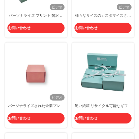
ビデオ
ビデオ
パーソナライズ プリント 贅沢 パ
様々なサイズのカスタマイズされ
ーソナライズ 紙箱 ギフト ボック
たデザインのハイエンド紙製ギフ
ス
トボックス
お問い合わせ
お問い合わせ
ビデオ
パーソナライズされた企業プレゼ
硬い紙箱 リサイクル可能なギフト
ントソリューションのためのデラ
ボックス 化粧品 オーダーメイド
ックスギフトパッケージ
贅沢服 リボン付きパッケージ
お問い合わせ
お問い合わせ