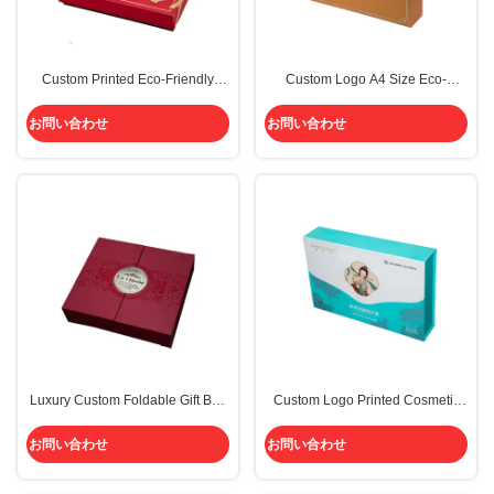
Custom Printed Eco-Friendly
Custom Logo A4 Size Eco-
Luxury Packaging Box with Offset
Friendly Recyclable Luxury Gift
Printing for Gift Packaging
Box with Magnetic Flip Closure
お問い合わせ
お問い合わせ
for Candles
Luxury Custom Foldable Gift Box
Custom Logo Printed Cosmetic
with Double Door Open Design
Gift Box with Cardboard Paper
and 2mm Paper Cardboard
and Customizable Size for Luxury
お問い合わせ
お問い合わせ
Packaging