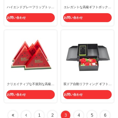
ハイエンドグレーフリップトップ
エレガントな高級ギフトボックス
ウォッチケースジュエリーギフト
耐久性のある素材と創造的なデザ
ボックス手作りの紙のキャンドル
イン 磁気箱形 服飾 宝石 香水 その
お問い合わせ
お問い合わせ
と香水の包装
他
クリエイティブな不規則な高級段
双ドア自動リフティング ギフトボ
ボールギフト蓋付き硬質ボック
ックス クリエイティブデザイン
ス、カスタムスポンジインサート
高レベルの外観 プリント 硬紙ボ
お問い合わせ
お問い合わせ
付き
ックス
1
2
3
4
5
6