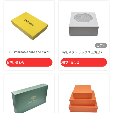
ビデオ
Customizable Size and Color
高級 ギフト ボックス 正方形 / 平
Luxury Gift Box with Hot Stamping
方 / 円 企業用 ギフト用の印刷をカ
Magnetic Closure for Premium
スタマイズする
お問い合わせ
お問い合わせ
Packaging