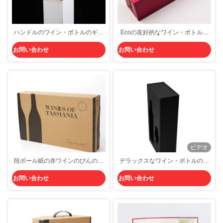
ハンドルのワイン・ボトルのギフ
Ecoの友好的なワイン・ボトルの
ト用の箱の紫外線贅沢な包装の平
ギフト用の箱の折り畳み式の赤く
お問い合わせ
お問い合わせ
らなボール紙のジンのシャンペン
贅沢な板紙表紙
包装箱
ビデオ
段ボール紙の赤ワインのびんのギ
デラックスなワイン・ボトルのギ
フト用の箱の贅沢で審美的な6びん
フト用の箱のボール紙のワイン・
お問い合わせ
お問い合わせ
印刷無し
ボトル箱の包装