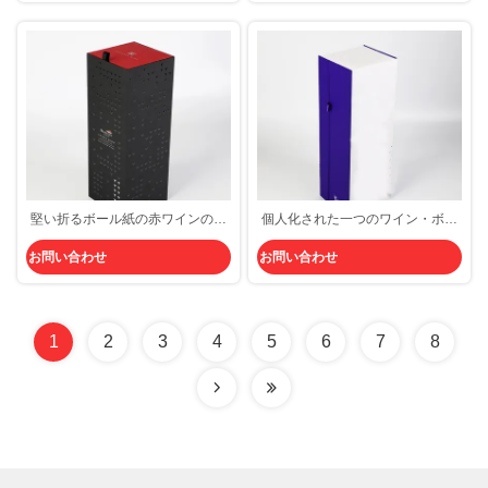
堅い折るボール紙の赤ワインのび
個人化された一つのワイン・ボト
んのギフト用の箱のウィスキーの
ルのギフト用の箱の白いホールダ
お問い合わせ
お問い合わせ
ジン包装箱
ーのゴルフ ホイルのロゴFSC
1
2
3
4
5
6
7
8