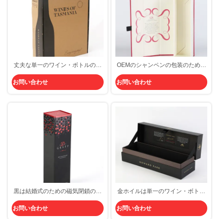
丈夫な単一のワイン・ボトルのギ
OEMのシャンペンの包装のために
フト用の箱 ブラウンは箱の包装を
支持できる赤い空の単一のワイ
お問い合わせ
お問い合わせ
波形を付けた
ン・ボトルのギフト用の箱
黒は結婚式のための磁気閉鎖のワ
金ホイルは単一のワイン・ボトル
イン・ボトルのギフト用の箱を決
のギフト用の箱のウィスキーのブ
お問い合わせ
お問い合わせ
め付けた
ランデーがパッキングを囲むジン
を個人化した