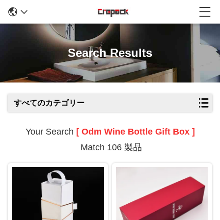
Search Results
すべてのカテゴリー
Your Search
[ Odm Wine Bottle Gift Box ]
Match 106 製品