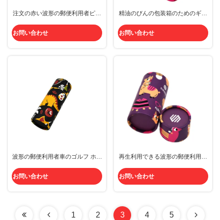
注文の赤い波形の郵便利用者ピザ
精油のびんの包装箱のためのギフ
包装箱堅いペーパー材料
トのあたりの波形の郵便利用者箱
を印刷するCmyk
お問い合わせ
お問い合わせ
波形の郵便利用者車のゴルフ ホイ
再生利用できる波形の郵便利用者
ルのロゴのための混合された色の
は混合された色の円形のティッシ
円形のティッシュ箱のホールダー
ュ箱旅行車のカップ・ホルダーを
お問い合わせ
お問い合わせ
囲む
1
2
3
4
5