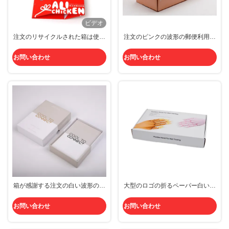
ビデオ
注文のリサイクルされた箱は使い
注文のピンクの波形の郵便利用者
捨て可能なファースト・フードの
はロゴのマットのラミネーション
ローストを取り除くResataurant
の金ホイルを囲む
お問い合わせ
お問い合わせ
のための箱を欠く
箱が感謝する注文の白い波形の郵
大型のロゴの折るペーパー白い波
便利用者はクリスマスのギフトの
形の郵便利用者箱
ために梳く
お問い合わせ
お問い合わせ